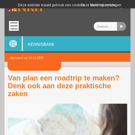
Login
Deze website maakt gebruik van cookies.
Deze melding verbergen
Meer informatie
KENNISBANK
Geplaatst op: 19-12-2025
Van plan een roadtrip te maken?
Denk ook aan deze praktische
zaken