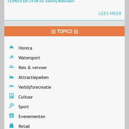
21/09/26 t/m 23-09-26: Gastvrij Rotterdam
LEES MEER
||| TOPICS |||
Horeca
Watersport
Reis & vervoer
Attractieparken
Verblijfsrecreatie
Cultuur
Sport
Evenementen
Retail