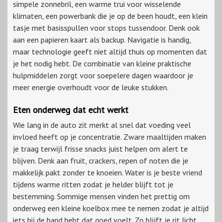
simpele zonnebril, een warme trui voor wisselende
klimaten, een powerbank die je op de been houdt, een klein
tasje met basisspullen voor
stops
tussendoor. Denk ook
aan een papieren kaart als
backup
. Navigatie is handig,
maar technologie geeft niet altijd thuis op momenten dat
je het nodig hebt. De combinatie van kleine praktische
hulpmiddelen zorgt voor soepelere dagen waardoor je
meer energie overhoudt voor de leuke stukken.
Eten onderweg dat echt werkt
Wie lang in de auto zit merkt al snel dat voeding veel
invloed heeft op je concentratie. Zware maaltijden maken
je traag terwijl frisse snacks juist helpen om alert te
blijven. Denk aan fruit, crackers, repen of noten die je
makkelijk pakt zonder te knoeien. Water is je beste vriend
tijdens warme ritten zodat je helder blijft tot je
bestemming. Sommige mensen vinden het prettig om
onderweg een kleine koelbox mee te nemen zodat je altijd
iets bij de hand hebt dat goed voelt. Zo blijft je rit licht