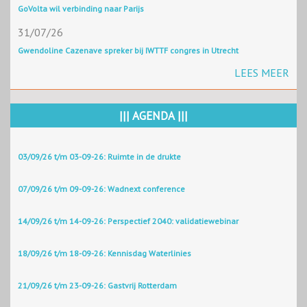
GoVolta wil verbinding naar Parijs
31/07/26
Gwendoline Cazenave spreker bij IWTTF congres in Utrecht
LEES MEER
||| AGENDA |||
03/09/26 t/m 03-09-26: Ruimte in de drukte
07/09/26 t/m 09-09-26: Wadnext conference
14/09/26 t/m 14-09-26: Perspectief 2040: validatiewebinar
18/09/26 t/m 18-09-26: Kennisdag Waterlinies
21/09/26 t/m 23-09-26: Gastvrij Rotterdam