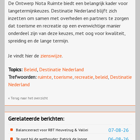
De Ontwerp Nota Ruimte biedt een belangrijk kader voor
langetermijnkeuzes
. Destinatie Nederland blijft zich
inzetten om samen met overheden en partners te zorgen
dat toerisme en recreatie op een evenwichtige manier
onderdeel zijn van deze keuzes, met oog voor kwaliteit,
spreiding en de lange termijn.
Je vindt hier de
zienswijze
.
Topics:
Beleid
,
Destinatie Nederland
Trefwoorden:
ruimte
,
toerisme
,
recreatie
,
beleid
,
Destinatie
Nederland
« Terug naar het overzicht
Gerelateerde berichten:
07-08-26
Balanceeract voor RBT Heuvelrug & Vallei
06-08-26
Te gast bij de wethouder: Patrick de Jonge,