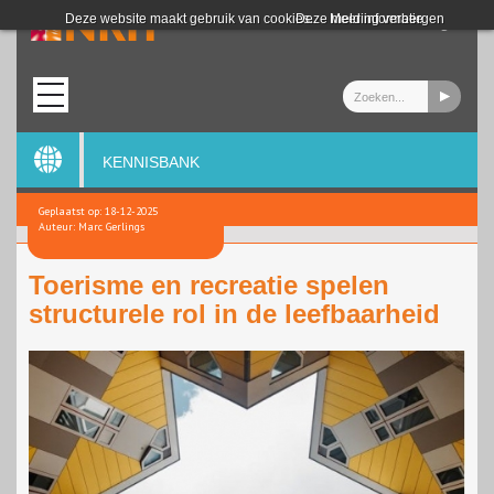
Login
Deze website maakt gebruik van cookies.
Deze melding verbergen
Meer informatie
KENNISBANK
Geplaatst op: 18-12-2025
Auteur: Marc Gerlings
Toerisme en recreatie spelen
structurele rol in de leefbaarheid