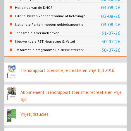
Gemeente Emmen
04-08-26
Het einde van de DMO?
03-08-26
Hilaria: kiezen voor adrenaline of beleving?
03-08-26
Nationale Parken moeten gebiedsurgentie
en beleidsurgentie verbinden
31-07-26
Toerisme als versneller van
retailtransformatie in Europese
30-07-26
Nieuwe koers RBT Heuvelrug & Vallei
binnensteden
zichtbaar in eerste resultaten 2026
30-07-26
TV-format in programma Gelderse streken:
Rondje Gelderland
Trendrapport toerisme, recreatie en vrije tijd 2016
Abonnement Trendrapport toerisme, recreatie en vrije
tijd
Vrijetijdstudies