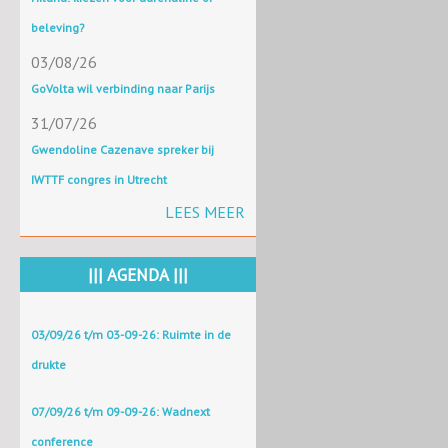
beleving?
03/08/26
GoVolta wil verbinding naar Parijs
31/07/26
Gwendoline Cazenave spreker bij
IWTTF congres in Utrecht
LEES MEER
||| AGENDA |||
03/09/26 t/m 03-09-26: Ruimte in de
drukte
07/09/26 t/m 09-09-26: Wadnext
conference