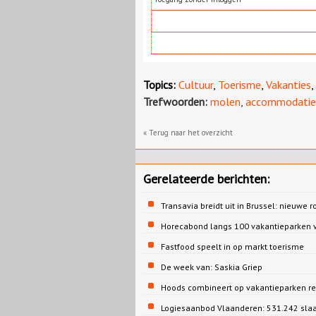
Topics:
Cultuur
,
Toerisme
,
Vakanties
,
Trefwoorden:
molen
,
accommodatie
« Terug naar het overzicht
Gerelateerde berichten:
Transavia breidt uit in Brussel: nieuwe r
Horecabond langs 100 vakantieparken v
Fastfood speelt in op markt toerisme
De week van: Saskia Griep
Hoods combineert op vakantieparken re
Logiesaanbod Vlaanderen: 531.242 sla