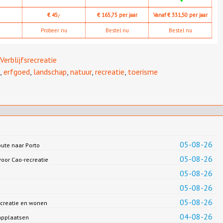
€ 45,-
€ 165,75 per jaar
Vanaf € 331,50 per jaar
Probeer nu
Bestel nu
Bestel nu
Verblijfsrecreatie
,
erfgoed
,
landschap
,
natuur
,
recreatie
,
toerisme
05-08-26
oute naar Porto
05-08-26
oor Cao-recreatie
05-08-26
05-08-26
05-08-26
creatie en wonen
04-08-26
applaatsen