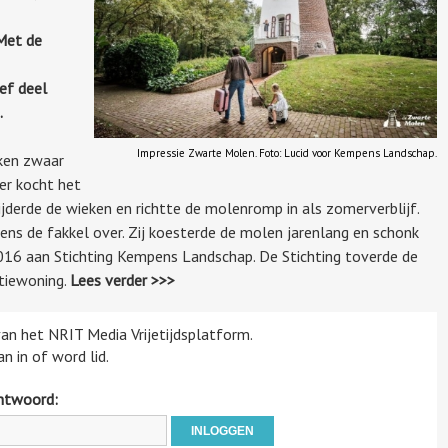
Met de
ef deel
.
Impressie Zwarte Molen. Foto: Lucid voor Kempens Landschap.
ken zwaar
er kocht het
ijderde de wieken en richtte de molenromp in als zomerverblijf.
s de fakkel over. Zij koesterde de molen jarenlang en schonk
016 aan Stichting Kempens Landschap. De Stichting toverde de
tiewoning.
Lees verder >>>
 van het NRIT Media Vrijetijdsplatform.
n in of word lid.
htwoord: