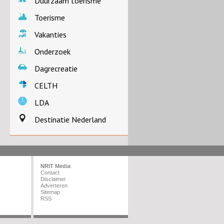
Duurzaam toerisme
Toerisme
Vakanties
Onderzoek
Dagrecreatie
CELTH
LDA
Destinatie Nederland
NRIT Media
Contact
Disclaimer
Adverteren
Sitemap
RSS