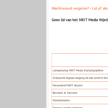
Wachtwoord vergeten?
-
Lid of ab
Geen lid van het NRIT Media Vrijet
Lidmaatschap NRIT Media Vrijetijdsplatform
Onbeperkt digitaal toegang tot alle content Ke
Nieuwsbrief NRIT Actueel
Recreatie & Toerisme
Vrijetijdstudies
Toegang zonder inloggen