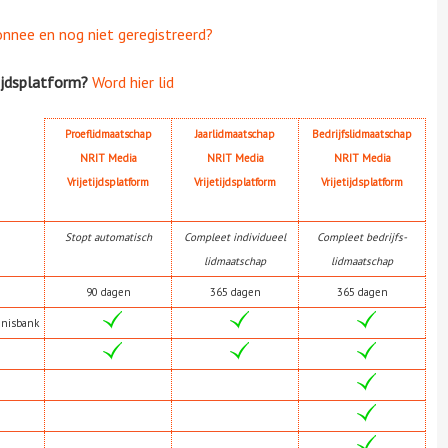
onnee en nog niet geregistreerd?
ijdsplatform?
Word hier lid
Proeflidmaatschap
Jaarlidmaatschap
Bedrijfslidmaatschap
NRIT Media
NRIT Media
NRIT Media
Vrijetijdsplatform
Vrijetijdsplatform
Vrijetijdsplatform
Stopt automatisch
Compleet individueel
Compleet bedrijfs-
lidmaatschap
lidmaatschap
90 dagen
365 dagen
365 dagen
nnisbank