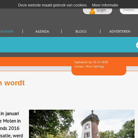
Deze website maakt gebruik van cookies.
Meer informatie
Login
NISBANK
AGENDA
BLOGS
ADVERTEREN
Geplaatst op: 15-12-2025
Auteur: Marc Gerlings
n wordt
n januari
e Molen in
inds 2016
satie, werd