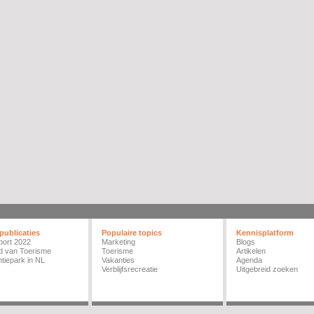
publicaties
Populaire topics
Kennisplatform
port 2022
Marketing
Blogs
d van Toerisme
Toerisme
Artikelen
tiepark in NL
Vakanties
Agenda
Verblijfsrecreatie
Uitgebreid zoeken