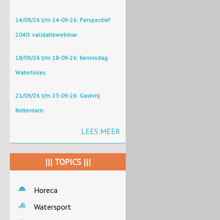
14/09/26 t/m 14-09-26: Perspectief
2040: validatiewebinar
18/09/26 t/m 18-09-26: Kennisdag
Waterlinies
21/09/26 t/m 23-09-26: Gastvrij
Rotterdam
LEES MEER
||| TOPICS |||
Horeca
Watersport