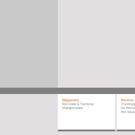
Magazines
Recente 
Recreatie & Toerisme
Trendrap
Vrijetijdstudies
De Werel
Het Vakan