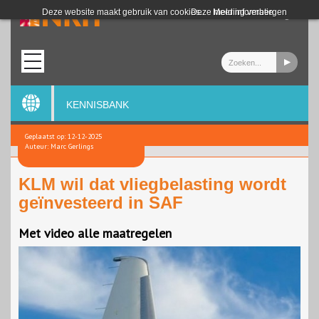
Login
Deze website maakt gebruik van cookies.
Deze melding verbergen
Meer informatie
KENNISBANK
Geplaatst op: 12-12-2025
Auteur: Marc Gerlings
KLM wil dat vliegbelasting wordt
geïnvesteerd in SAF
Met video alle maatregelen