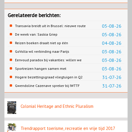
Gerelateerde berichten:
05-08-26
Transavia breidt uit in Brussel: nieuwe route
naar Porto
05-08-26
De week van: Saskia Griep
04-08-26
Reizen boeken draait niet op één
contentbron
03-08-26
GoVolta wil verbinding naar Parijs
03-08-26
Eenvoud paradox bij vakanties: willen we
eenvoud of toch goed verzorgd?
03-08-26
Sportreizen hangen samen met
bestemming en welzijn
31-07-26
Hogere bezettingsgraad vliegtuigen in Q2
van 2026
31-07-26
Gwendoline Cazenave spreker bij IWTTF
congres in Utrecht
Colonial Heritage and Ethnic Pluralism
Trendrapport toerisme, recreatie en vrije tijd 2017