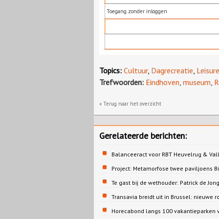
Toegang zonder inloggen
Topics:
Cultuur
,
Dagrecreatie
,
Leisur
Trefwoorden:
Eindhoven
,
museum
,
R
« Terug naar het overzicht
Gerelateerde berichten:
Balanceeract voor RBT Heuvelrug & Vall
Project: Metamorfose twee paviljoens 
Te gast bij de wethouder: Patrick de 
Transavia breidt uit in Brussel: nieuwe r
Horecabond langs 100 vakantieparken v