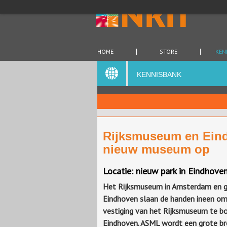
HOME
STORE
KEN
KENNISBANK
Rijksmuseum en Eind
nieuw museum op
Locatie: nieuw park in Eindhove
Het Rijksmuseum in Amsterdam en 
Eindhoven slaan de handen ineen o
vestiging van het Rijksmuseum te b
Eindhoven. ASML wordt een grote br