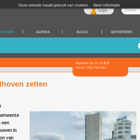
Deze website maakt gebruik van cookies.
Meer informatie
Login
NISBANK
AGENDA
BLOGS
ADVERTEREN
Geplaatst op: 11-12-2025
Auteur: Marc Gerlings
hoven zetten
n
gemeente
m een
ouwen in
on van