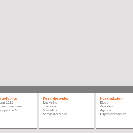
publicaties
Populaire topics
Kennisplatform
port 2022
Marketing
Blogs
d van Toerisme
Toerisme
Artikelen
tiepark in NL
Vakanties
Agenda
Verblijfsrecreatie
Uitgebreid zoeken