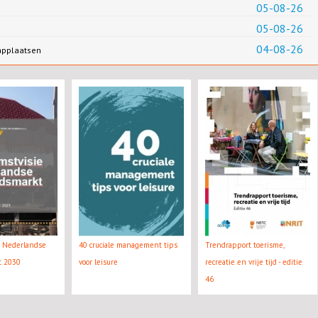
05-08-26
05-08-26
04-08-26
applaatsen
e Nederlandse
40 cruciale management tips
Trendrapport toerisme,
kt 2030
voor leisure
recreatie en vrije tijd - editie
46