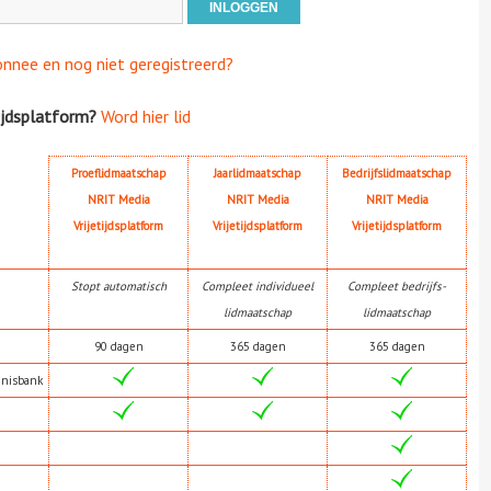
onnee en nog niet geregistreerd?
ijdsplatform?
Word hier lid
Proeflidmaatschap
Jaarlidmaatschap
Bedrijfslidmaatschap
NRIT Media
NRIT Media
NRIT Media
Vrijetijdsplatform
Vrijetijdsplatform
Vrijetijdsplatform
Stopt automatisch
Compleet individueel
Compleet bedrijfs-
lidmaatschap
lidmaatschap
90 dagen
365 dagen
365 dagen
nnisbank