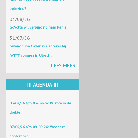
beleving?
03/08/26
GoVolta wil verbinding naar Parijs
31/07/26
Gwendoline Cazenave spreker bij
IWTTF congres in Utrecht
LEES MEER
||| AGENDA |||
03/09/26 t/m 03-09-26: Ruimte in de
drukte
07/09/26 t/m 09-09-26: Wadnext
conference