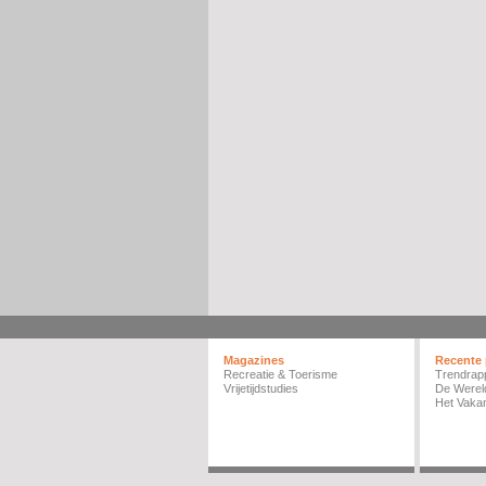
Magazines
Recente 
Recreatie & Toerisme
Trendrap
Vrijetijdstudies
De Werel
Het Vakan