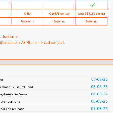
€ 45,-
€ 165,75 per jaar
Vanaf € 331,50 per jaar
Probeer nu
Bestel nu
Bestel nu
e
,
Toerisme
ijksmuseum
,
ASML
,
kunst
,
cultuur
,
park
07-08-26
ei
06-08-26
Biesbosch MuseumEiland
06-08-26
Jonge, Gemeente Emmen
05-08-26
oute naar Porto
05-08-26
oor Cao-recreatie