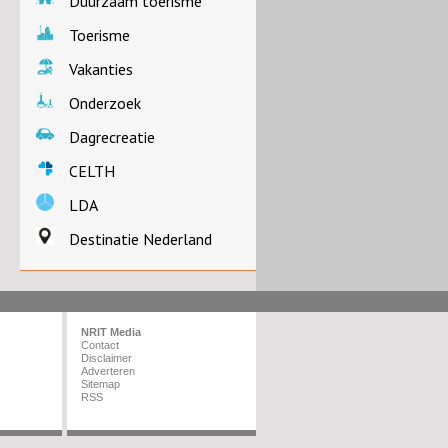
Duurzaam toerisme
Toerisme
Vakanties
Onderzoek
Dagrecreatie
CELTH
LDA
Destinatie Nederland
NRIT Media
Contact
Disclaimer
Adverteren
Sitemap
RSS