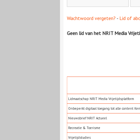
Wachtwoord vergeten?
-
Lid of ab
Geen lid van het NRIT Media Vrijet
Lidmaatschap NRIT Media Vrijetijdsplatform
Onbeperkt digitaal toegang tot alle content Ke
Nieuwsbrief NRIT Actueel
Recreatie & Toerisme
Vrijetijdstudies