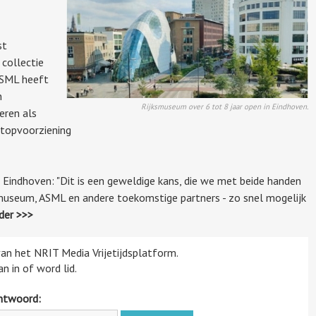
st
collectie
ASML heeft
n
Rijksmuseum over 6 tot 8 jaar open in Eindhoven.
eren als
 topvoorziening
Eindhoven: "Dit is een geweldige kans, die we met beide handen
museum, ASML en andere toekomstige partners - zo snel mogelijk
der >>>
 van het NRIT Media Vrijetijdsplatform.
n in of word lid.
htwoord: