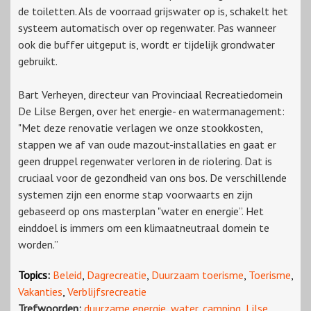
de toiletten. Als de voorraad grijswater op is, schakelt het
systeem automatisch over op regenwater. Pas wanneer
ook die buffer uitgeput is, wordt er tijdelijk grondwater
gebruikt.
Bart Verheyen, directeur van Provinciaal Recreatiedomein
De Lilse Bergen, over het energie- en watermanagement:
"Met deze renovatie verlagen we onze stookkosten,
stappen we af van oude mazout-installaties en gaat er
geen druppel regenwater verloren in de riolering. Dat is
cruciaal voor de gezondheid van ons bos. De verschillende
systemen zijn een enorme stap voorwaarts en zijn
gebaseerd op ons masterplan "water en energie”. Het
einddoel is immers om een klimaatneutraal domein te
worden.”
Topics:
Beleid
,
Dagrecreatie
,
Duurzaam toerisme
,
Toerisme
,
Vakanties
,
Verblijfsrecreatie
Trefwoorden:
duurzame energie
,
water
,
camping
,
Lilse