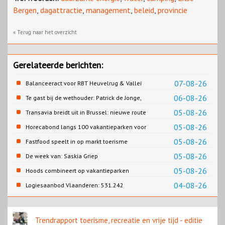
Bergen
,
dagattractie
,
management
,
beleid
,
provincie
« Terug naar het overzicht
Gerelateerde berichten:
07-08-26
Balanceeract voor RBT Heuvelrug & Vallei
06-08-26
Te gast bij de wethouder: Patrick de Jonge,
Gemeente Emmen
05-08-26
Transavia breidt uit in Brussel: nieuwe route
naar Porto
05-08-26
Horecabond langs 100 vakantieparken voor
Cao-recreatie
05-08-26
Fastfood speelt in op markt toerisme
05-08-26
De week van: Saskia Griep
05-08-26
Hoods combineert op vakantieparken
recreatie en wonen
04-08-26
Logiesaanbod Vlaanderen: 531.242
slaapplaatsen
Trendrapport toerisme, recreatie en vrije tijd - editie