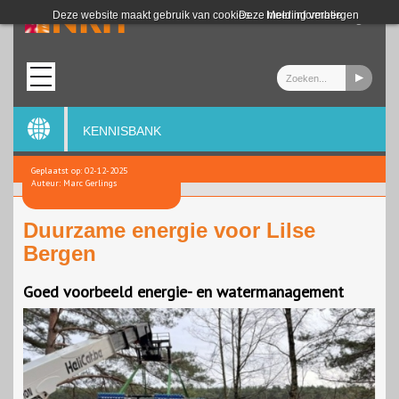
Login
Deze website maakt gebruik van cookies.
Deze melding verbergen
Meer informatie
KENNISBANK
Geplaatst op: 02-12-2025
Auteur: Marc Gerlings
Duurzame energie voor Lilse
Bergen
Goed voorbeeld energie- en watermanagement