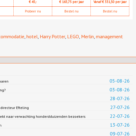
€ 45,-
€ 165,75 per jaar
Vanaf € 331,50 per jaar
Probeer nu
Bestel nu
Bestel nu
commodatie
,
hotel
,
Harry Potter
,
LEGO
,
Merlin
,
management
05-08-26
haren
03-08-26
ing?
28-07-26
27-07-26
irecteur Efteling
22-07-26
rekt naar verwachting honderdduizenden bezoekers
13-07-26
n
09-07-26