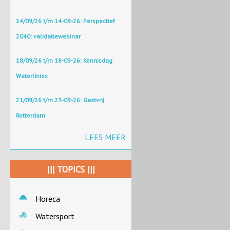
14/09/26 t/m 14-09-26: Perspectief
2040: validatiewebinar
18/09/26 t/m 18-09-26: Kennisdag
Waterlinies
21/09/26 t/m 23-09-26: Gastvrij
Rotterdam
LEES MEER
||| TOPICS |||
Horeca
Watersport