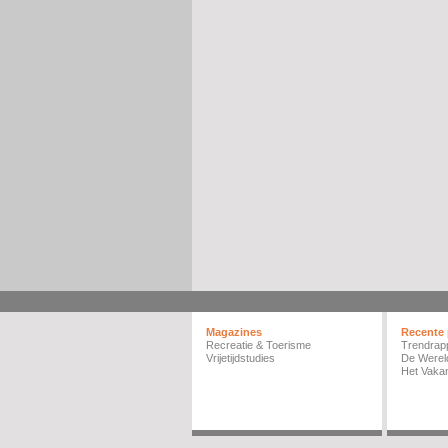
Magazines
Recente 
Recreatie & Toerisme
Trendrap
Vrijetijdstudies
De Werel
Het Vakan