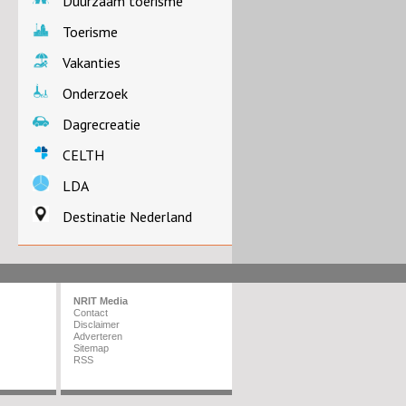
Duurzaam toerisme
Toerisme
Vakanties
Onderzoek
Dagrecreatie
CELTH
LDA
Destinatie Nederland
NRIT Media
Contact
Disclaimer
Adverteren
Sitemap
RSS