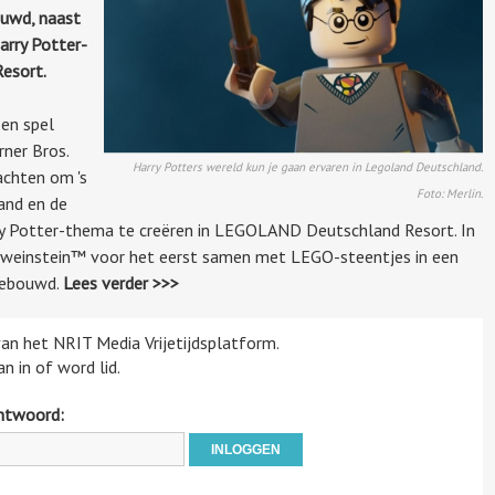
ouwd, naast
rry Potter-
esort.
 en spel
ner Bros.
Harry Potters wereld kun je gaan ervaren in Legoland Deutschland.
achten om 's
Foto: Merlin.
and en de
y Potter-thema te creëren in LEGOLAND Deutschland Resort. In
 Zweinstein™ voor het eerst samen met LEGO-steentjes in een
gebouwd.
Lees verder >>>
 van het NRIT Media Vrijetijdsplatform.
n in of word lid.
htwoord: