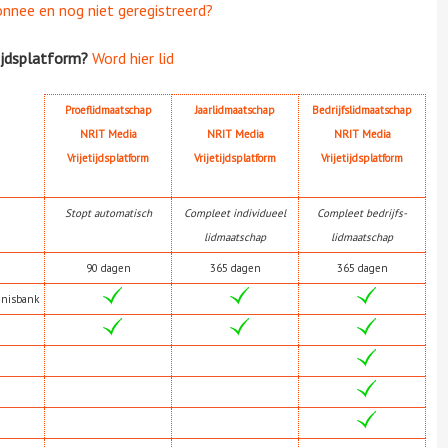
onnee en nog niet geregistreerd?
ijdsplatform?
Word hier lid
Proeflidmaatschap
Jaarlidmaatschap
Bedrijfslidmaatschap
NRIT Media
NRIT Media
NRIT Media
Vrijetijdsplatform
Vrijetijdsplatform
Vrijetijdsplatform
Stopt automatisch
Compleet individueel
Compleet bedrijfs-
lidmaatschap
lidmaatschap
90 dagen
365 dagen
365 dagen
nnisbank