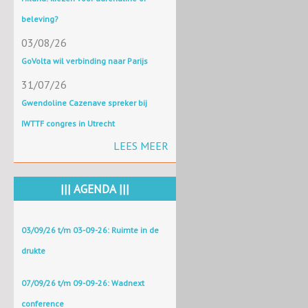
beleving?
03/08/26
GoVolta wil verbinding naar Parijs
31/07/26
Gwendoline Cazenave spreker bij
IWTTF congres in Utrecht
LEES MEER
||| AGENDA |||
03/09/26 t/m 03-09-26: Ruimte in de
drukte
07/09/26 t/m 09-09-26: Wadnext
conference