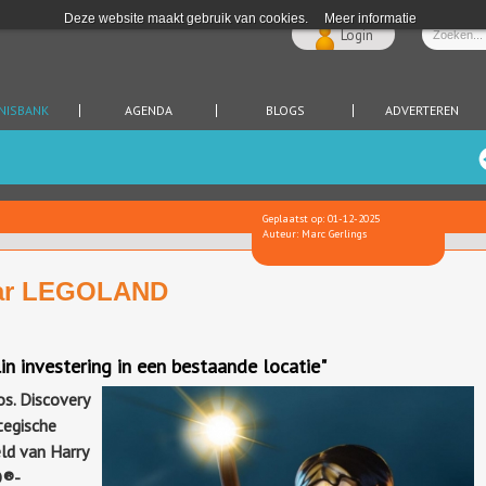
Deze website maakt gebruik van cookies.
Meer informatie
Login
NISBANK
AGENDA
BLOGS
ADVERTEREN
Geplaatst op: 01-12-2025
Auteur: Marc Gerlings
naar LEGOLAND
n investering in een bestaande locatie"
s. Discovery
tegische
d van Harry
O®-