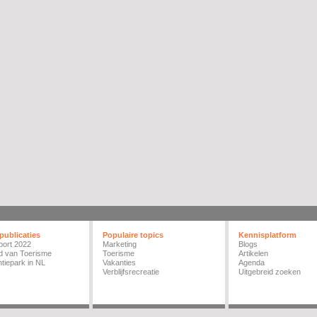
publicaties
Populaire topics
Kennisplatform
port 2022
Marketing
Blogs
d van Toerisme
Toerisme
Artikelen
tiepark in NL
Vakanties
Agenda
Verblijfsrecreatie
Uitgebreid zoeken