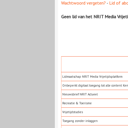
Wachtwoord vergeten?
-
Lid of ab
Geen lid van het NRIT Media Vrijet
Lidmaatschap NRIT Media Vrijetijdsplatform
Onbeperkt digitaal toegang tot alle content Ke
Nieuwsbrief NRIT Actueel
Recreatie & Toerisme
Vrijetijdstudies
Toegang zonder inloggen