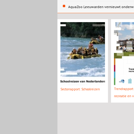
AquaZoo Leeuwarden vernieuwt onderw
Trendrapport 
Sectorrapport: Schoolreizen
recreatie en v