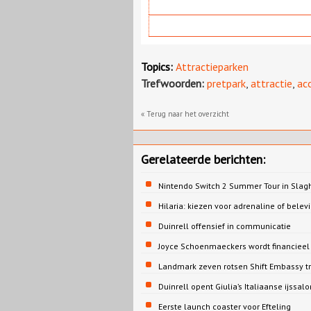
Topics:
Attractieparken
Trefwoorden:
pretpark
,
attractie
,
ac
« Terug naar het overzicht
Gerelateerde berichten:
Nintendo Switch 2 Summer Tour in Slag
Hilaria: kiezen voor adrenaline of belev
Duinrell offensief in communicatie
Joyce Schoenmaeckers wordt financieel d
Landmark zeven rotsen Shift Embassy t
Duinrell opent Giulia’s Italiaanse ijssalo
Eerste launch coaster voor Efteling