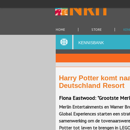
HOME
STORE
KEN
KENNISBANK
Harry Potter komt 
Deutschland Resort
Fiona Eastwood: "Grootste Merli
Merlin Entertainments en Warner Bro
Global Experiences starten een stra
samenwerking om de tovenaarswerel
Potter tot leven te brengen in LEG