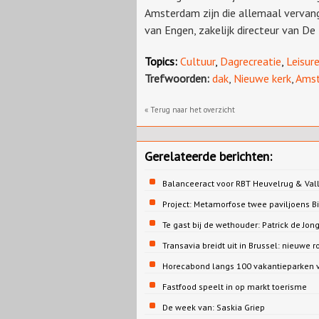
Amsterdam zijn die allemaal vervang
van Engen, zakelijk directeur van De
Topics:
Cultuur
,
Dagrecreatie
,
Leisur
Trefwoorden:
dak
,
Nieuwe kerk
,
Ams
« Terug naar het overzicht
Gerelateerde berichten:
Balanceeract voor RBT Heuvelrug & Vall
Project: Metamorfose twee paviljoens 
Te gast bij de wethouder: Patrick de 
Transavia breidt uit in Brussel: nieuwe r
Horecabond langs 100 vakantieparken v
Fastfood speelt in op markt toerisme
De week van: Saskia Griep