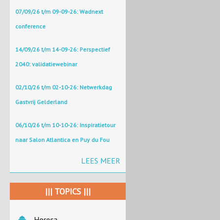
07/09/26 t/m 09-09-26: Wadnext
conference
14/09/26 t/m 14-09-26: Perspectief
2040: validatiewebinar
02/10/26 t/m 02-10-26: Netwerkdag
Gastvrij Gelderland
06/10/26 t/m 10-10-26: Inspiratietour
naar Salon Atlantica en Puy du Fou
LEES MEER
||| TOPICS |||
Horeca