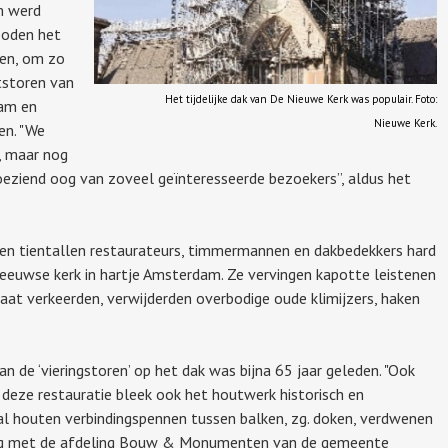
m werd
boden het
en, om zo
itstoren van
Het tijdelijke dak van De Nieuwe Kerk was populair. Foto:
Dam en
Nieuwe Kerk.
en. "We
, maar nog
oeziend oog van zoveel geïnteresseerde bezoekers”, aldus het
n tientallen restaurateurs, timmermannen en dakbedekkers hard
e-eeuwse kerk in hartje Amsterdam. Ze vervingen kapotte leistenen
taat verkeerden, verwijderden overbodige oude klimijzers, haken
 de ‘vieringstoren’ op het dak was bijna 65 jaar geleden. "Ook
 deze restauratie bleek ook het houtwerk historisch en
al houten verbindingspennen tussen balken, zg. doken, verdwenen
rleg met de afdeling Bouw & Monumenten van de gemeente