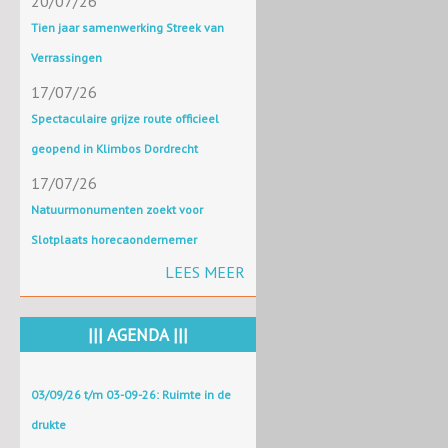
20/07/26
Tien jaar samenwerking Streek van
Verrassingen
17/07/26
Spectaculaire grijze route officieel
geopend in Klimbos Dordrecht
17/07/26
Natuurmonumenten zoekt voor
Slotplaats horecaondernemer
LEES MEER
||| AGENDA |||
03/09/26 t/m 03-09-26: Ruimte in de
drukte