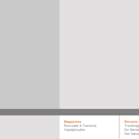
Magazines
Recente 
Recreatie & Toerisme
Trendrap
Vrijetijdstudies
De Werel
Het Vakan