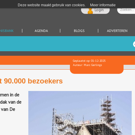
Deze website maakt gebruik van cookies.
Meer informatie
Login
NISBANK
AGENDA
BLOGS
ADVERTEREN
Geplaatst op: 01-12-2025
Auteur: Marc Gerlings
t 90.000 bezoekers
men in de
dak van de
k van De