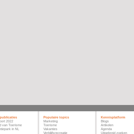
publicaties
Populaire topics
Kennisplatform
port 2022
Marketing
Blogs
d van Toerisme
Toerisme
Artikelen
tiepark in NL
Vakanties
Agenda
Verblijfsrecreatie
Uitgebreid zoeken