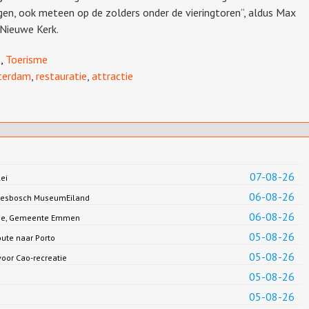
en, ook meteen op de zolders onder de vieringtoren”, aldus Max
 Nieuwe Kerk.
e
,
Toerisme
terdam
,
restauratie
,
attractie
07-08-26
ei
06-08-26
Biesbosch MuseumEiland
06-08-26
Jonge, Gemeente Emmen
05-08-26
oute naar Porto
05-08-26
oor Cao-recreatie
05-08-26
05-08-26