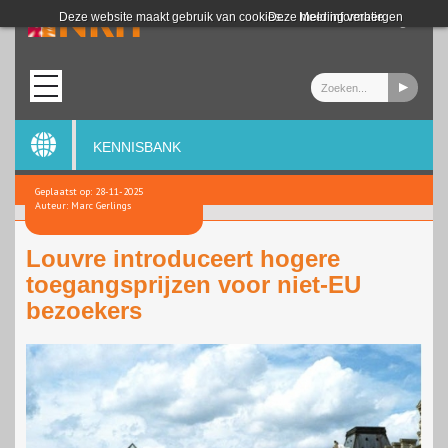
Login
Deze website maakt gebruik van cookies.
Deze melding verbergen
Meer informatie
KENNISBANK
Geplaatst op: 28-11-2025
Auteur: Marc Gerlings
Louvre introduceert hogere
toegangsprijzen voor niet-EU
bezoekers