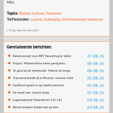
Milo.
Topics:
Beleid
,
Cultuur
,
Toerisme
Trefwoorden:
Louvre
,
ticketprijs
,
internationale toeristen
« Terug naar het overzicht
Gerelateerde berichten:
07-08-26
Balanceeract voor RBT Heuvelrug & Vallei
06-08-26
Project: Metamorfose twee paviljoens
Biesbosch MuseumEiland
06-08-26
Te gast bij de wethouder: Patrick de Jonge,
Gemeente Emmen
05-08-26
Transavia breidt uit in Brussel: nieuwe route
naar Porto
05-08-26
Fastfood speelt in op markt toerisme
05-08-26
De week van: Saskia Griep
04-08-26
Logiesaanbod Vlaanderen: 531.242
slaapplaatsen
04-08-26
Reizen boeken draait niet op één