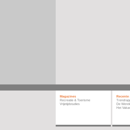
Magazines
Recente 
Recreatie & Toerisme
Trendrap
Vrijetijdstudies
De Werel
Het Vakan