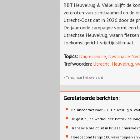
RBT Heuvelrug & Vallei blijft de ko
vergroten van zichtbaarheid en de o
Utrecht-Oost dat in 2026 door de pr
De jaarronde campagne vormt een be
Utrechtse Heuvelrug, waarin fietse
toekomstgericht vrijetijdsklimaat.
Topics:
Dagrecreatie
,
Destinatie Ned
Trefwoorden:
Utrecht
,
Heuvelrug
,
w
« Terug naar het overzicht
Gerelateerde berichten:
Balanceeract voor RBT Heuvelrug & Vall
Te gast bij de wethouder: Patrick de 
Transavia breidt uit in Brussel: nieuwe r
Horecabond langs 100 vakantieparken v