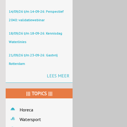
14/09/26 t/m 14-09-26: Perspectief
2040: validatiewebinar
18/09/26 t/m 18-09-26: Kennisdag
Waterlinies
21/09/26 t/m 23-09-26: Gastvrij
Rotterdam
LEES MEER
||| TOPICS |||
Horeca
Watersport