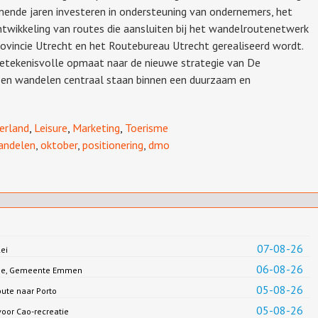
mende jaren investeren in ondersteuning van ondernemers, het
ntwikkeling van routes die aansluiten bij het wandelroutenetwerk
ovincie Utrecht en het Routebureau Utrecht gerealiseerd wordt.
tekenisvolle opmaat naar de nieuwe strategie van De
n en wandelen centraal staan binnen een duurzaam en
erland
,
Leisure
,
Marketing
,
Toerisme
andelen
,
oktober
,
positionering
,
dmo
07-08-26
ei
06-08-26
Jonge, Gemeente Emmen
05-08-26
oute naar Porto
05-08-26
oor Cao-recreatie