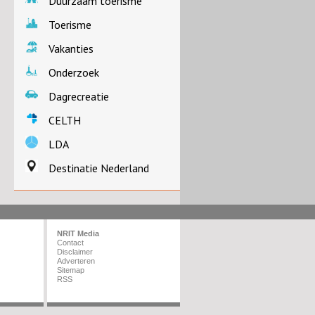
Duurzaam toerisme
Toerisme
Vakanties
Onderzoek
Dagrecreatie
CELTH
LDA
Destinatie Nederland
NRIT Media
Contact
Disclaimer
Adverteren
Sitemap
RSS