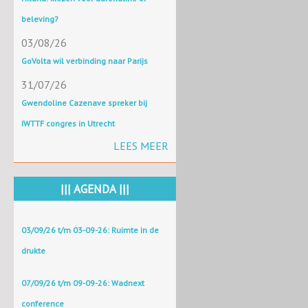
beleving?
03/08/26
GoVolta wil verbinding naar Parijs
31/07/26
Gwendoline Cazenave spreker bij
IWTTF congres in Utrecht
LEES MEER
||| AGENDA |||
03/09/26 t/m 03-09-26: Ruimte in de
drukte
07/09/26 t/m 09-09-26: Wadnext
conference