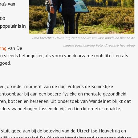
a’s van
e
000
pulair is in
Dmo Utrechtse Heuvelrug ziet meer kansen voor wandelen binnen de
nieuwe positionering. Foto: Utrechtse Heuvelrug
ring
van De
steeds belangrijker, als vorm van duurzame mobiliteit en als
goed.
en, op ieder moment van de dag. Volgens de Koninklijke
ntoonbaar bij aan een betere fysieke en mentale gezondheid,
ren, botten en hersenen. Uit onderzoek van Wandelnet blijkt dat
ders wandelingen tussen de vijf en tien kilometer maakte,
sluit goed aan bij de beleving van de Utrechtse Heuvelrug en
nkelijk wandelgebied. De Oktober Wandelmaand campagne richtte