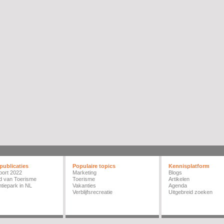
publicaties
Populaire topics
Kennisplatform
port 2022
Marketing
Blogs
d van Toerisme
Toerisme
Artikelen
tiepark in NL
Vakanties
Agenda
Verblijfsrecreatie
Uitgebreid zoeken