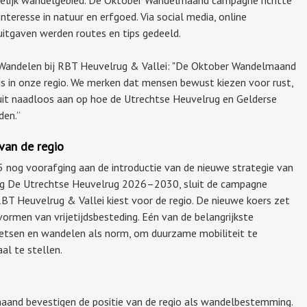
nteresse in natuur en erfgoed. Via social media, online
uitgaven werden routes en tips gedeeld.
& Wandelen bij RBT Heuvelrug & Vallei: "De Oktober Wandelmaand
is in onze regio. We merken dat mensen bewust kiezen voor rust,
luit naadloos aan op hoe de Utrechtse Heuvelrug en Gelderse
den.”
van de regio
og voorafging aan de introductie van de nieuwe strategie van
g De Utrechtse Heuvelrug 2026–2030, sluit de campagne
 RBT Heuvelrug & Vallei kiest voor de regio. De nieuwe koers zet
vormen van vrijetijdsbesteding. Eén van de belangrijkste
fietsen en wandelen als norm, om duurzame mobiliteit te
al te stellen.
and bevestigen de positie van de regio als wandelbestemming.