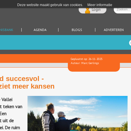
Deze website maakt gebruik van cookies.
Meer informatie
Login
NISBANK
AGENDA
BLOGS
ADVERTEREN
Geplaatst op: 26-11-2025
Auteur: Marc Gerlings
 succesvol -
ziet meer kansen
Vallei
t teken van
 Een
t uit de
i. De ruim