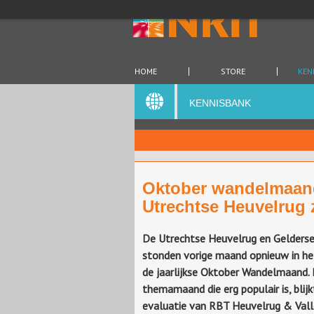
HOME
STORE
KEN
KENNISBANK
Oktober wandelmaand
Utrechtse Heuvelrug 
De Utrechtse Heuvelrug en Gelderse 
stonden vorige maand opnieuw in he
de jaarlijkse Oktober Wandelmaand.
themamaand die erg populair is, blijk
evaluatie van RBT Heuvelrug & Valle