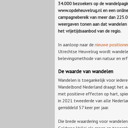
34.000 bezoekers op de wandelpagin
www.opdeheuvelrug.nl en een onlin
campagnebereik van meer dan 225.
weergaven tonen aan dat wandelen po
het vrijetijdsaanbod van de regio.
In aanloop naar de
nieuwe positione
Utrechtse Heuvelrug wordt wandelen 
belevingsmethode van natuur en erf
De waarde van wandelen
Wandelen is toegankelijk voor iedere
Wandelbond Nederland draagt het aa
met positieve effecten op hart, spie
in 2021 tweederde van alle Nederlan
gemiddeld 57 keer per jaar.
Die brede waardering voor wandelen 
Gelderse Vallei als groen en toega