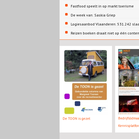
Fastfood speelt in op markt toerisme
De week van: Saskia Griep
Logiesaanbod Vlaanderen: 531.242 sla
Reizen boeken draait niet op één conte
Bedrijfslidma
De TOON is gezet
Kennisplatfo