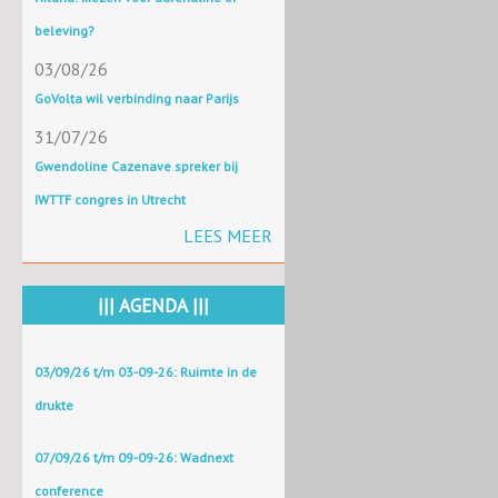
beleving?
03/08/26
GoVolta wil verbinding naar Parijs
31/07/26
Gwendoline Cazenave spreker bij
IWTTF congres in Utrecht
LEES MEER
||| AGENDA |||
03/09/26 t/m 03-09-26: Ruimte in de
drukte
07/09/26 t/m 09-09-26: Wadnext
conference