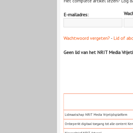
Het complete artikel lezen? Log da
Wac
E-mailadres:
Wachtwoord vergeten?
-
Lid of ab
Geen lid van het NRIT Media Vrijet
Lidmaatschap NRIT Media Vrijetijdsplatform
Onbeperkt digitaal toegang tot alle content Ke
Nieuwsbrief NRIT Actueel