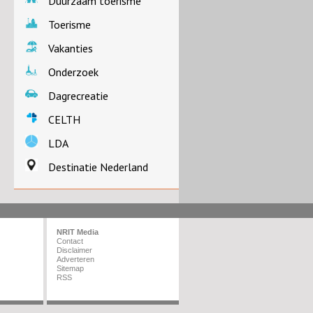
Duurzaam toerisme
Toerisme
Vakanties
Onderzoek
Dagrecreatie
CELTH
LDA
Destinatie Nederland
NRIT Media
Contact
Disclaimer
Adverteren
Sitemap
RSS