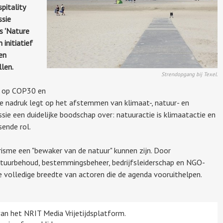
pitality
ssie
s 'Nature
 initiatief
en
len.
Strendopgang bij Texel.
n op COP30 en
e nadruk legt op het afstemmen van klimaat-, natuur- en
ssie een duidelijke boodschap over: natuuractie is klimaatactie en
sende rol.
erisme een "bewaker van de natuur" kunnen zijn. Door
tuurbehoud, bestemmingsbeheer, bedrijfsleiderschap en NGO-
e volledige breedte van actoren die de agenda vooruithelpen.
 van het NRIT Media Vrijetijdsplatform.