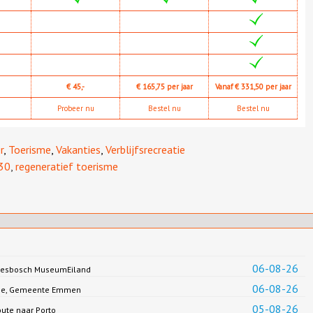
€ 45,-
€ 165,75 per jaar
Vanaf € 331,50 per jaar
Probeer nu
Bestel nu
Bestel nu
r
,
Toerisme
,
Vakanties
,
Verblijfsrecreatie
30
,
regeneratief toerisme
06-08-26
Biesbosch MuseumEiland
06-08-26
Jonge, Gemeente Emmen
05-08-26
oute naar Porto