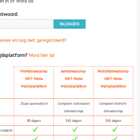
n in of word lid.
htwoord:
onnee en nog niet geregistreerd?
ijdsplatform?
Word hier lid
Proeflidmaatschap
Jaarlidmaatschap
Bedrijfslidmaatschap
NRIT Media
NRIT Media
NRIT Media
Vrijetijdsplatform
Vrijetijdsplatform
Vrijetijdsplatform
Stopt automatisch
Compleet individueel
Compleet bedrijfs-
lidmaatschap
lidmaatschap
90 dagen
365 dagen
365 dagen
nnisbank