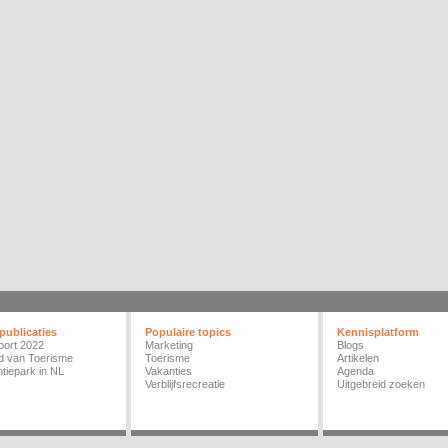
publicaties
Populaire topics
Kennisplatform
port 2022
Marketing
Blogs
d van Toerisme
Toerisme
Artikelen
tiepark in NL
Vakanties
Agenda
Verblijfsrecreatie
Uitgebreid zoeken