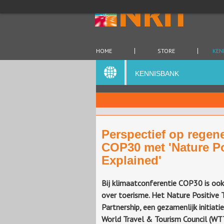
HOME
STORE
KEN
KENNISBANK
Perspectief op regene
COP30 met 'Nature Po
Explained'
Bij klimaatconferentie COP30 is ook
over toerisme. Het Nature Positive 
Partnership, een gezamenlijk initiati
World Travel & Tourism Council (WT