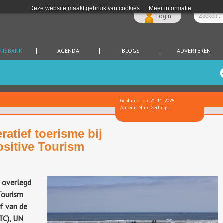
Deze website maakt gebruik van cookies.
Meer informatie
Login
NISBANK
AGENDA
BLOGS
ADVERTEREN
Geplaatst op: 21-11-2025
Auteur: Marc Gerlings
ratief toerisme bij
sitive Tourism
 overlegd
Tourism
ef van de
TC), UN