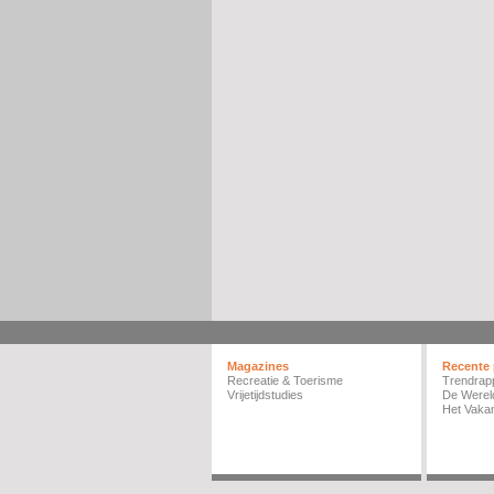
Magazines
Recente 
Recreatie & Toerisme
Trendrap
Vrijetijdstudies
De Werel
Het Vakan