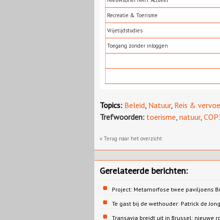
Recreatie & Toerisme
Vrijetijdstudies
Toegang zonder inloggen
Topics:
Beleid
,
Natuur
,
Reis & vervoe
Trefwoorden:
toerisme
,
natuur
,
COP
« Terug naar het overzicht
Gerelateerde berichten:
Project: Metamorfose twee paviljoens 
Te gast bij de wethouder: Patrick de 
Transavia breidt uit in Brussel: nieuwe r