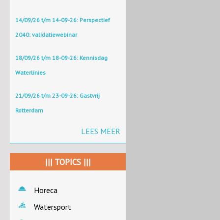
14/09/26 t/m 14-09-26: Perspectief
2040: validatiewebinar
18/09/26 t/m 18-09-26: Kennisdag
Waterlinies
21/09/26 t/m 23-09-26: Gastvrij
Rotterdam
LEES MEER
||| TOPICS |||
Horeca
Watersport