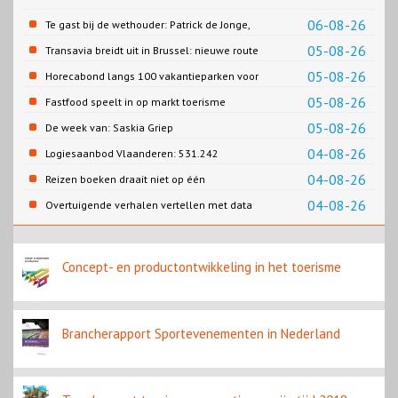
06-08-26
Te gast bij de wethouder: Patrick de Jonge,
Gemeente Emmen
05-08-26
Transavia breidt uit in Brussel: nieuwe route
naar Porto
05-08-26
Horecabond langs 100 vakantieparken voor
Cao-recreatie
05-08-26
Fastfood speelt in op markt toerisme
05-08-26
De week van: Saskia Griep
04-08-26
Logiesaanbod Vlaanderen: 531.242
slaapplaatsen
04-08-26
Reizen boeken draait niet op één
contentbron
04-08-26
Overtuigende verhalen vertellen met data
Concept- en productontwikkeling in het toerisme
Brancherapport Sportevenementen in Nederland