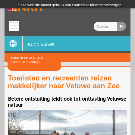
Login
Deze website maakt gebruik van cookies.
Deze melding verbergen
Meer informatie
KENNISBANK
Geplaatst op: 20-11-2025
Auteur: Marc Gerlings
Toeristen en recreanten reizen
makkelijker naar Veluwe aan Zee
Betere ontsluiting leidt ook tot ontlasting Veluwse
natuur