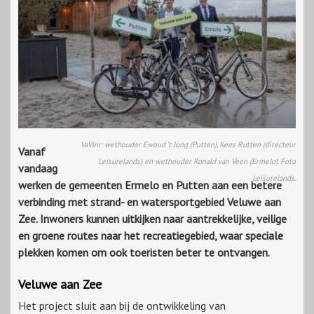
VaVlnr: wethouder Ewoud ’t Jong (Putten), Kees Rutten (directeur
Vanaf
Leisurelands) en wethouder Ronald van Veen (Ermelo). Foto
vandaag
Leisurelands.
werken de gemeenten Ermelo en Putten aan een betere
verbinding met strand- en watersportgebied Veluwe aan
Zee. Inwoners kunnen uitkijken naar aantrekkelijke, veilige
en groene routes naar het recreatiegebied, waar speciale
plekken komen om ook toeristen beter te ontvangen.
Veluwe aan Zee
Het project sluit aan bij de ontwikkeling van