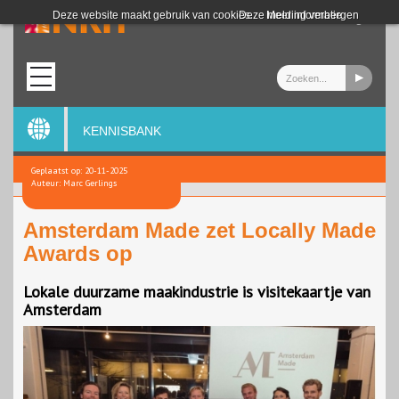
Login
Deze website maakt gebruik van cookies.
Deze melding verbergen
Meer informatie
KENNISBANK
Geplaatst op: 20-11-2025
Auteur: Marc Gerlings
Amsterdam Made zet Locally Made
Awards op
Lokale duurzame maakindustrie is visitekaartje van
Amsterdam