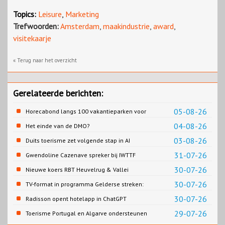
Topics:
Leisure
,
Marketing
Trefwoorden:
Amsterdam
,
maakindustrie
,
award
,
visitekaarje
« Terug naar het overzicht
Gerelateerde berichten:
05-08-26
Horecabond langs 100 vakantieparken voor
Cao-recreatie
04-08-26
Het einde van de DMO?
03-08-26
Duits toerisme zet volgende stap in AI
content
31-07-26
Gwendoline Cazenave spreker bij IWTTF
congres in Utrecht
30-07-26
Nieuwe koers RBT Heuvelrug & Vallei
zichtbaar in eerste resultaten 2026
30-07-26
TV-format in programma Gelderse streken:
Rondje Gelderland
30-07-26
Radisson opent hotelapp in ChatGPT
29-07-26
Toerisme Portugal en Algarve ondersteunen