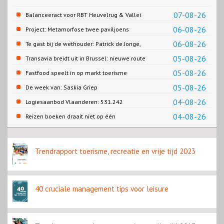
07-08-26
Balanceeract voor RBT Heuvelrug & Vallei
06-08-26
Project: Metamorfose twee paviljoens
Biesbosch MuseumEiland
06-08-26
Te gast bij de wethouder: Patrick de Jonge,
Gemeente Emmen
05-08-26
Transavia breidt uit in Brussel: nieuwe route
naar Porto
05-08-26
Fastfood speelt in op markt toerisme
05-08-26
De week van: Saskia Griep
04-08-26
Logiesaanbod Vlaanderen: 531.242
slaapplaatsen
04-08-26
Reizen boeken draait niet op één
contentbron
Trendrapport toerisme, recreatie en vrije tijd 2023
40 cruciale management tips voor leisure