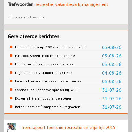
Trefwoorden:
recreatie
,
vakantiepark
,
management
« Terug naar het overzicht
Gerelateerde berichten:
05-08-26
Horecabond langs 100 vakantieparken voor
Cao-recreatie
05-08-26
Fastfood speelt in op markt toerisme
05-08-26
Hoods combineert op vakantieparken
recreatie en wonen
04-08-26
Logiesaanbod Vlaanderen: 531.242
slaapplaatsen
03-08-26
Eenvoud paradox bij vakanties: willen we
eenvoud of toch goed verzorgd?
31-07-26
Gwendoline Cazenave spreker bij IWTTF
congres in Utrecht
31-07-26
Extreme hitte en bosbranden tonen
noodzaak snellere verduurzaming
31-07-26
Ralph Shamier: “Kamperen blijft groeien”
reisbranche
Trendrapport toerisme, recreatie en vrije tijd 2015