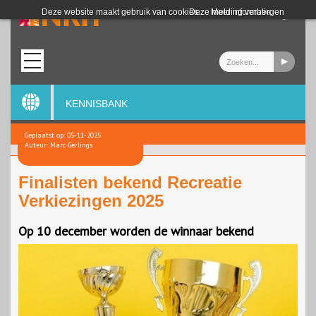
Login
Deze website maakt gebruik van cookies.
Deze melding verbergen
Meer informatie
KENNISBANK
Geplaatst op: 05-11-2025
Auteur: Marc Gerlings
Finalisten bekend Recreatie
Verkiezingen 2025
Op 10 december worden de winnaar bekend