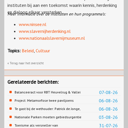
instituten bij aan een toekomst waarin kennis, herdenking
en dialoog elkaar versterken.
Meer informatie over de instituten en hun programma’s:
www.ninsee.nl
www.slavernijherdenking.nl
www.nationaalslavernijmuseum.nl
Topics:
Beleid
,
Cultuur
« Terug naar het overzicht
Gerelateerde berichten:
07-08-26
Balanceeract voor RBT Heuvelrug & Vallei
06-08-26
Project: Metamorfose twee paviljoens
Biesbosch MuseumEiland
06-08-26
Te gast bij de wethouder: Patrick de Jonge,
Gemeente Emmen
03-08-26
Nationale Parken moeten gebiedsurgentie
en beleidsurgentie verbinden
31-07-26
Toerisme als versneller van