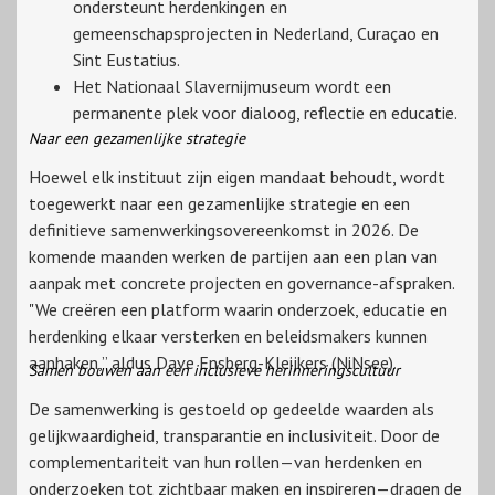
ondersteunt herdenkingen en
gemeenschapsprojecten in Nederland, Curaçao en
Sint Eustatius.
Het Nationaal Slavernijmuseum wordt een
permanente plek voor dialoog, reflectie en educatie.
Naar een gezamenlijke strategie
Hoewel elk instituut zijn eigen mandaat behoudt, wordt
toegewerkt naar een gezamenlijke strategie en een
definitieve samenwerkingsovereenkomst in 2026. De
komende maanden werken de partijen aan een plan van
aanpak met concrete projecten en governance-afspraken.
"We creëren een platform waarin onderzoek, educatie en
herdenking elkaar versterken en beleidsmakers kunnen
aanhaken,” aldus Dave Ensberg-Kleijkers (NiNsee).
Samen bouwen aan een inclusieve herinneringscultuur
De samenwerking is gestoeld op gedeelde waarden als
gelijkwaardigheid, transparantie en inclusiviteit. Door de
complementariteit van hun rollen—van herdenken en
onderzoeken tot zichtbaar maken en inspireren—dragen de