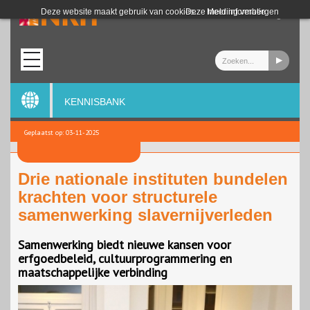
Login
Deze website maakt gebruik van cookies.
Deze melding verbergen
Meer informatie
KENNISBANK
Geplaatst op: 03-11-2025
Drie nationale instituten bundelen
krachten voor structurele
samenwerking slavernijverleden
Samenwerking biedt nieuwe kansen voor
erfgoedbeleid, cultuurprogrammering en
maatschappelijke verbinding