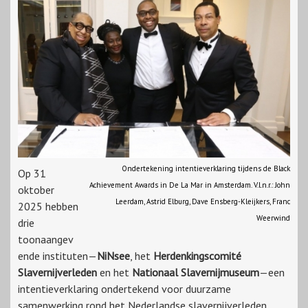
Ondertekening intentieverklaring tijdens de Black
Op 31
Achievement Awards in De La Mar in Amsterdam. V.l.n.r.: John
oktober
Leerdam, Astrid Elburg, Dave Ensberg-Kleijkers, Franc
2025 hebben
Weerwind
drie
toonaangev
ende instituten—
NiNsee
, het
Herdenkingscomité
Slavernijverleden
en het
Nationaal Slavernijmuseum
—een
intentieverklaring ondertekend voor duurzame
samenwerking rond het Nederlandse slavernijverleden.