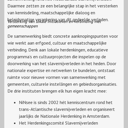
Daarmee zetten ze een belangrijke stap in het versterken
van kennisdeling, maatschappelijke dialoog en
beleidsmatige verankering van dit gedeelde verleden.
Versterking van lokale initiatieven en verbinding met
gemeenschappen
De samenwerking biedt concrete aanknopingspunten voor
wie werkt aan erfgoed, cultuur en maatschappelijke
verbinding. Denk aan lokale herdenkingen, educatieve
programma’s en cultuurprojecten die inspelen op de
doorwerking van het slavernijverleden in het heden. Door
nationale expertise en netwerken te bundelen, ontstaat
ruimte voor nieuwe vormen van samenwerking met
gemeenten, culturele instellingen en gebiedsorganisaties.
De drie instituten brengen elk hun eigen kracht mee:
NiNsee is sinds 2002 hét kenniscentrum rond het
trans-Atlantische slavernijverleden en organiseert
jaarlijks de Nationale Herdenking in Amsterdam.
Het Herdenkingscomité Slavernijverleden