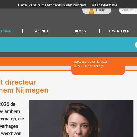
Deze website maakt gebruik van cookies.
Meer informatie
Login
NISBANK
AGENDA
BLOGS
ADVERTEREN
Geplaatst op: 03-11-2025
Auteur: Marc Gerlings
 directeur
nhem Nijmegen
 2026 de
uwe Arnhem
kema op, die
 Verhagen
 werkt aan