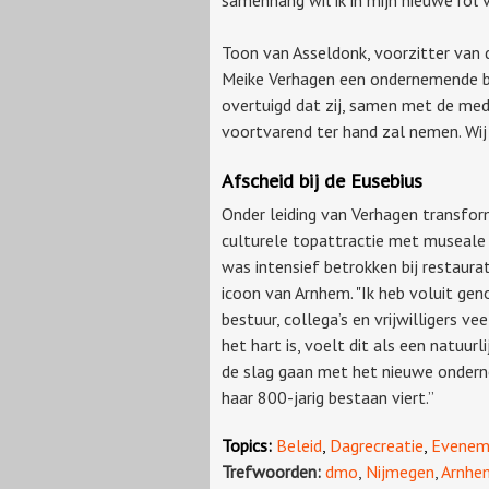
Toon van Asseldonk, voorzitter van 
Meike Verhagen een ondernemende be
overtuigd dat zij, samen met de me
voortvarend ter hand zal nemen. Wij
Afscheid bij de Eusebius
Onder leiding van Verhagen transfo
culturele topattractie met museale 
was intensief betrokken bij restaur
icoon van Arnhem. "Ik heb voluit geno
bestuur, collega’s en vrijwilligers v
het hart is, voelt dit als een natuu
de slag gaan met het nieuwe ondern
haar 800-jarig bestaan viert.”
Topics:
Beleid
,
Dagrecreatie
,
Evenem
Trefwoorden:
dmo
,
Nijmegen
,
Arnhe