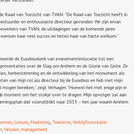
de Raad van Toezicht van TVAN: "De Raad van Toezicht heeft in
stuurder en enthousiaste directeur gevonden. We zijn ervan
dewerkers van TVAN, de uitdagingen van de komende jaren
 wensen haar veel succes en heten haar van harte welkom.”
rmeerde de Eusebiuskerk van evenementenlocatie tot een
presentaties over de Slag om Arnhem en de Glorie van Gelre. Ze
aties, herbestemming en de ontwikkeling van het monument als
ten van mijn rol als directeur bij de Eusebius en heb met mijn
eel mogen bereiken,” zegt Verhagen. "Hoewel het met enige pijn in
rlijk moment om het stokje over te dragen. Mijn opvolger zal aan
emingsplan dat vooruitblikt naar 2033 – het jaar waarin Arnhem
enten
,
Leisure
,
Marketing
,
Toerisme
,
Verblijfsrecreatie
m
,
Veluwe
,
management