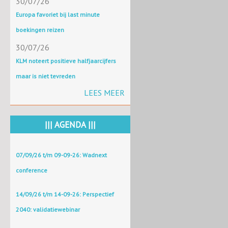
30/07/26
Europa favoriet bij last minute
boekingen reizen
30/07/26
KLM noteert positieve halfjaarcijfers
maar is niet tevreden
LEES MEER
||| AGENDA |||
07/09/26 t/m 09-09-26: Wadnext
conference
14/09/26 t/m 14-09-26: Perspectief
2040: validatiewebinar