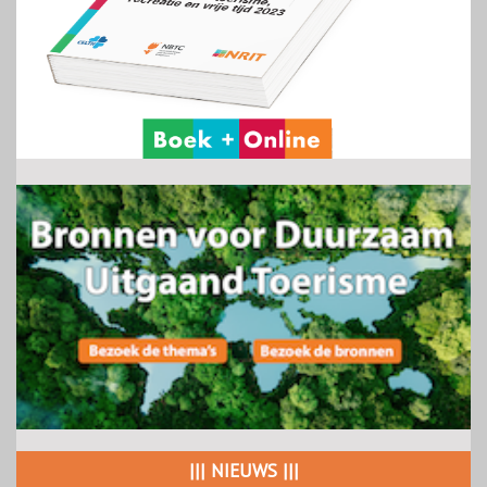
||| NIEUWS |||