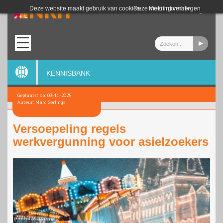
Login
Deze website maakt gebruik van cookies.
Deze melding verbergen
Meer informatie
KENNISBANK
Geplaatst op: 03-11-2025
Auteur: Marc Gerlings
Versoepeling regels
werkvergunning voor asielzoekers