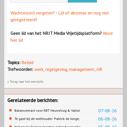
Wachtwoord vergeten?
-
Lid of abonnee en nog niet
geregistreerd?
Geen lid van het NRIT Media Vrijetijdsplatform?
Word
hier lid
Topics:
Beleid
Trefwoorden:
werk
,
regelgeving
,
management
,
HR
« Terug naar het overzicht
Gerelateerde berichten:
07-08-26
Balanceeract voor RBT Heuvelrug & Vallei
06-08-26
Te gast bij de wethouder: Patrick de Jonge,
Gemeente Emmen
Nationale Parken moeten gebiedsurgentie