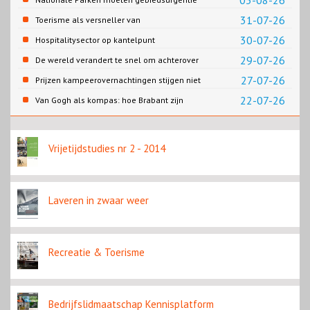
03-08-26
en beleidsurgentie verbinden
31-07-26
Toerisme als versneller van
retailtransformatie in Europese
30-07-26
Hospitalitysector op kantelpunt
binnensteden
29-07-26
De wereld verandert te snel om achterover
te leunen
27-07-26
Prijzen kampeerovernachtingen stijgen niet
overal
22-07-26
Van Gogh als kompas: hoe Brabant zijn
beroemdste zoon inzet voor een
regeneratieve toekomst
Vrijetijdstudies nr 2 - 2014
Laveren in zwaar weer
Recreatie & Toerisme
Bedrijfslidmaatschap Kennisplatform