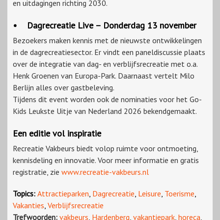
en uitdagingen richting 2030.
• Dagrecreatie Live – Donderdag 13 november
Bezoekers maken kennis met de nieuwste ontwikkelingen
in de dagrecreatiesector. Er vindt een paneldiscussie plaats
over de integratie van dag- en verblijfsrecreatie met o.a.
Henk Groenen van Europa-Park. Daarnaast vertelt Milo
Berlijn alles over gastbeleving.
Tijdens dit event worden ook de nominaties voor het Go-
Kids Leukste Uitje van Nederland 2026 bekendgemaakt.
Een editie vol inspiratie
Recreatie Vakbeurs biedt volop ruimte voor ontmoeting,
kennisdeling en innovatie. Voor meer informatie en gratis
registratie, zie
www.recreatie-vakbeurs.nl
Topics:
Attractieparken
,
Dagrecreatie
,
Leisure
,
Toerisme
,
Vakanties
,
Verblijfsrecreatie
Trefwoorden:
vakbeurs
,
Hardenberg
,
vakantiepark
,
horeca
,