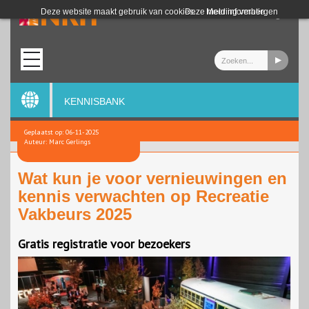
Login
Deze website maakt gebruik van cookies.
Deze melding verbergen
Meer informatie
KENNISBANK
Geplaatst op: 06-11-2025
Auteur: Marc Gerlings
Wat kun je voor vernieuwingen en
kennis verwachten op Recreatie
Vakbeurs 2025
Gratis registratie voor bezoekers