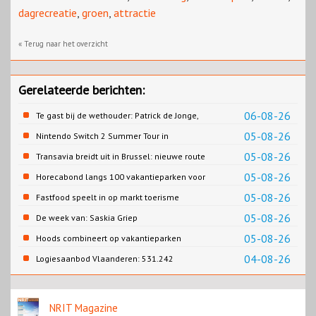
dagrecreatie
,
groen
,
attractie
« Terug naar het overzicht
Gerelateerde berichten:
06-08-26
Te gast bij de wethouder: Patrick de Jonge,
Gemeente Emmen
05-08-26
Nintendo Switch 2 Summer Tour in
Slagharen
05-08-26
Transavia breidt uit in Brussel: nieuwe route
naar Porto
05-08-26
Horecabond langs 100 vakantieparken voor
Cao-recreatie
05-08-26
Fastfood speelt in op markt toerisme
05-08-26
De week van: Saskia Griep
05-08-26
Hoods combineert op vakantieparken
recreatie en wonen
04-08-26
Logiesaanbod Vlaanderen: 531.242
slaapplaatsen
NRIT Magazine