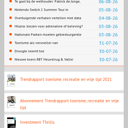
06-08-26
Te gast bij de wethouder: Patrick de Jonge,
Gemeente Emmen
05-08-26
Nintendo Switch 2 Summer Tour in
Slagharen
04-08-26
Overtuigende verhalen vertellen met data
03-08-26
Hilaria: kiezen voor adrenaline of beleving?
03-08-26
Nationale Parken moeten gebiedsurgentie
en beleidsurgentie verbinden
31-07-26
Toerisme als versneller van
retailtransformatie in Europese
30-07-26
Droogte neemt toe
binnensteden
30-07-26
Nieuwe koers RBT Heuvelrug & Vallei
zichtbaar in eerste resultaten 2026
Trendrapport toerisme, recreatie en vrije tijd 2021
Abonnement Trendrapport toerisme, recreatie en vrije
tijd
Investment Thrills