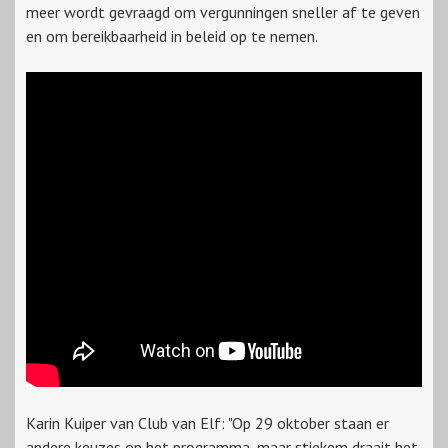
meer wordt gevraagd om vergunningen sneller af te geven
en om bereikbaarheid in beleid op te nemen.
Karin Kuiper van Club van Elf: "Op 29 oktober staan er
andere keuzes op het programma, maar stiekem draait het