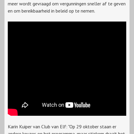
meer wordt gevraagd om vergunningen sneller af te geven
en om bereikbaarheid in beleid op te nemen.
Karin Kuiper van Club van Elf: "Op 29 oktober staan er
andere keuzes op het programma, maar stiekem draait het