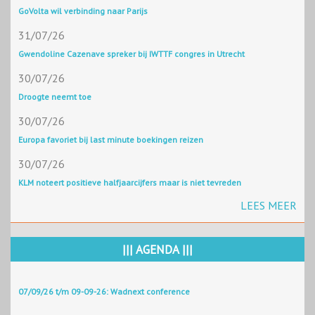
GoVolta wil verbinding naar Parijs
31/07/26
Gwendoline Cazenave spreker bij IWTTF congres in Utrecht
30/07/26
Droogte neemt toe
30/07/26
Europa favoriet bij last minute boekingen reizen
30/07/26
KLM noteert positieve halfjaarcijfers maar is niet tevreden
LEES MEER
||| AGENDA |||
07/09/26 t/m 09-09-26: Wadnext conference