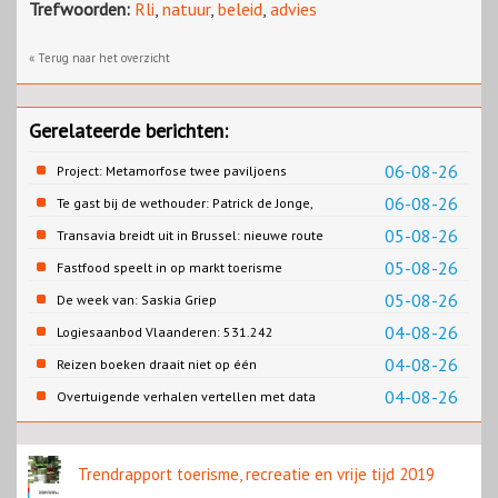
Trefwoorden:
Rli
,
natuur
,
beleid
,
advies
« Terug naar het overzicht
Gerelateerde berichten:
06-08-26
Project: Metamorfose twee paviljoens
Biesbosch MuseumEiland
06-08-26
Te gast bij de wethouder: Patrick de Jonge,
Gemeente Emmen
05-08-26
Transavia breidt uit in Brussel: nieuwe route
naar Porto
05-08-26
Fastfood speelt in op markt toerisme
05-08-26
De week van: Saskia Griep
04-08-26
Logiesaanbod Vlaanderen: 531.242
slaapplaatsen
04-08-26
Reizen boeken draait niet op één
contentbron
04-08-26
Overtuigende verhalen vertellen met data
Trendrapport toerisme, recreatie en vrije tijd 2019