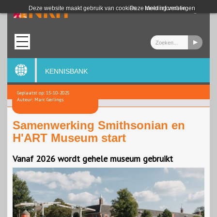
Login
Deze website maakt gebruik van cookies.
Deze melding verbergen
Meer informatie
KENNISBANK
Geplaatst op: 15-10-2025
Auteur: Marc Gerlings
Samenwerking Smithsonian en
H'ART Museum start
Vanaf 2026 wordt gehele museum gebruikt