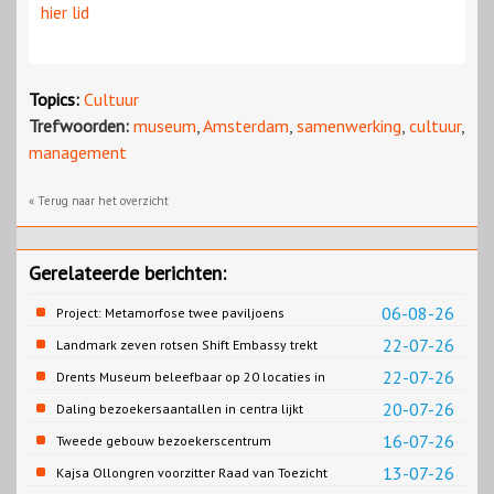
hier lid
Topics:
Cultuur
Trefwoorden:
museum
,
Amsterdam
,
samenwerking
,
cultuur
,
management
« Terug naar het overzicht
Gerelateerde berichten:
06-08-26
Project: Metamorfose twee paviljoens
Biesbosch MuseumEiland
22-07-26
Landmark zeven rotsen Shift Embassy trekt
naar verwachting honderdduizenden
22-07-26
Drents Museum beleefbaar op 20 locaties in
bezoekers
Drenthe
20-07-26
Daling bezoekersaantallen in centra lijkt
gestopt
16-07-26
Tweede gebouw bezoekerscentrum
Loevestein dichterbij
13-07-26
Kajsa Ollongren voorzitter Raad van Toezicht