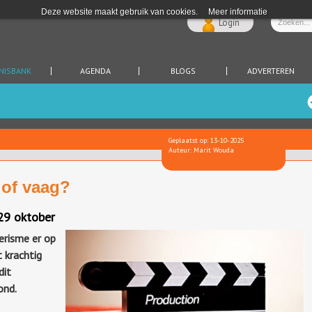
Deze website maakt gebruik van cookies.
Meer informatie
Login
NISBANK
AGENDA
BLOGS
ADVERTEREN
Geplaatst op: 13-10-2025
Auteur: Marit Wouda
 of vaag?
 29 oktober
oerisme er op
t krachtig
dit
ond.