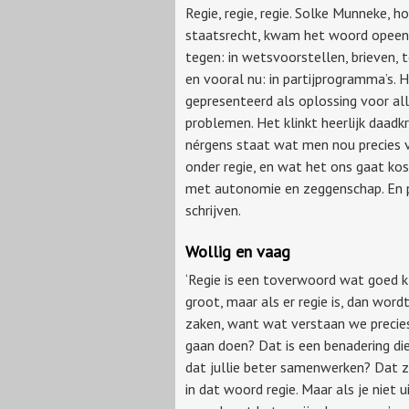
Regie, regie, regie. Solke Munneke, h
staatsrecht, kwam het woord opeen
tegen: in wetsvoorstellen, brieven, 
en vooral nu: in partijprogramma’s. 
gepresenteerd als oplossing voor al
problemen. Het klinkt heerlijk daadk
nérgens staat wat men nou precies 
onder regie, en wat het ons gaat ko
met autonomie en zeggenschap. En pa
schrijven.
Wollig en vaag
‘Regie is een toverwoord wat goed kli
groot, maar als er regie is, dan wor
zaken, want wat verstaan we precies 
gaan doen? Dat is een benadering die
dat jullie beter samenwerken? Dat z
in dat woord regie. Maar als je niet u