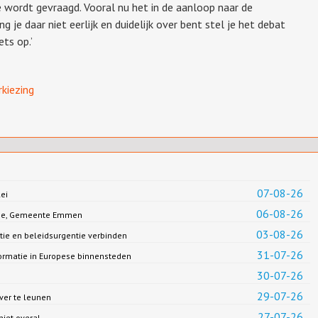
 die wordt gevraagd. Vooral nu het in de aanloop naar de
g je daar niet eerlijk en duidelijk over bent stel je het debat
ets op.’
rkiezing
07-08-26
ei
06-08-26
Jonge, Gemeente Emmen
03-08-26
ie en beleidsurgentie verbinden
31-07-26
formatie in Europese binnensteden
30-07-26
29-07-26
ver te leunen
27-07-26
niet overal