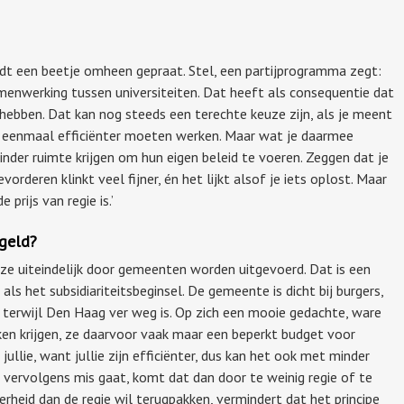
ordt een beetje omheen gepraat. Stel, een partijprogramma zegt:
enwerking tussen universiteiten. Dat heeft als consequentie dat
hebben. Dat kan nog steeds een terechte keuze zijn, als je meent
nu eenmaal efficiënter moeten werken. Maar wat je daarmee
 minder ruimte krijgen om hun eigen beleid te voeren. Zeggen dat je
rderen klinkt veel fijner, én het lijkt alsof je iets oplost. Maar
e prijs van regie is.’
 geld?
 ze uiteindelijk door gemeenten worden uitgevoerd. Dat is een
ls het subsidiariteitsbeginsel. De gemeente is dicht bij burgers,
d, terwijl Den Haag ver weg is. Op zich een mooie gedachte, ware
en krijgen, ze daarvoor vaak maar een beperkt budget voor
 jullie, want jullie zijn efficiënter, dus kan het ook met minder
et vervolgens mis gaat, komt dat dan door te weinig regie of te
rheid dan de regie wil terugpakken, vermindert dat het principe