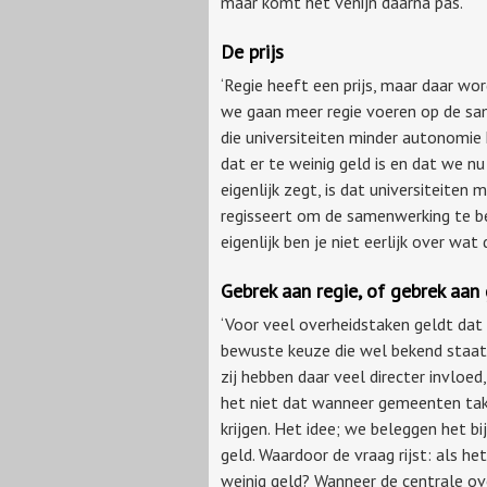
maar komt het venijn daarna pas.’
De prijs
‘Regie heeft een prijs, maar daar w
we gaan meer regie voeren op de sam
die universiteiten minder autonomie 
dat er te weinig geld is en dat we 
eigenlijk zegt, is dat universiteiten
regisseert om de samenwerking te bevo
eigenlijk ben je niet eerlijk over wat d
Gebrek aan regie, of gebrek aan
‘Voor veel overheidstaken geldt dat
bewuste keuze die wel bekend staat a
zij hebben daar veel directer invloe
het niet dat wanneer gemeenten tak
krijgen. Het idee; we beleggen het bij
geld. Waardoor de vraag rijst: als h
weinig geld? Wanneer de centrale ove