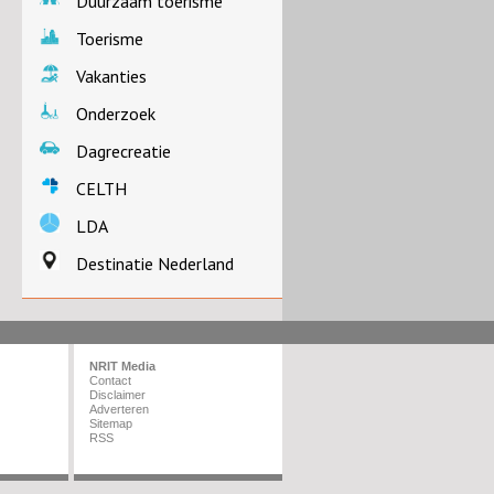
Duurzaam toerisme
Toerisme
Vakanties
Onderzoek
Dagrecreatie
CELTH
LDA
Destinatie Nederland
NRIT Media
Contact
Disclaimer
Adverteren
Sitemap
RSS