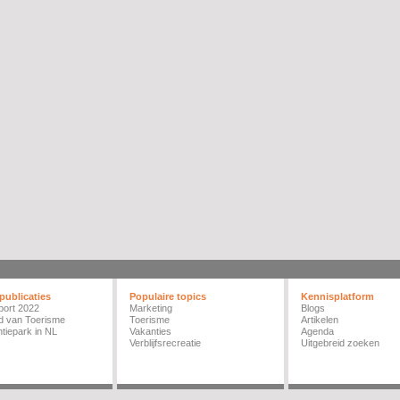
publicaties
Populaire topics
Kennisplatform
port 2022
Marketing
Blogs
d van Toerisme
Toerisme
Artikelen
tiepark in NL
Vakanties
Agenda
Verblijfsrecreatie
Uitgebreid zoeken