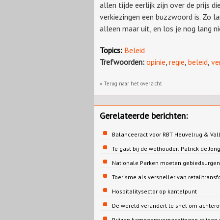
allen tijde eerlijk zijn over de prijs
verkiezingen een buzzwoord is. Zo lan
alleen maar uit, en los je nog lang ni
Topics:
Beleid
Trefwoorden:
opinie
,
regie
,
beleid
,
ve
« Terug naar het overzicht
Gerelateerde berichten:
Balanceeract voor RBT Heuvelrug & Vall
Te gast bij de wethouder: Patrick de 
Nationale Parken moeten gebiedsurgent
Toerisme als versneller van retailtrans
Hospitalitysector op kantelpunt
De wereld verandert te snel om achtero
Prijzen kampeerovernachtingen stijgen 