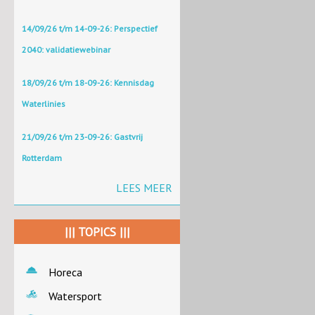
14/09/26 t/m 14-09-26: Perspectief
2040: validatiewebinar
18/09/26 t/m 18-09-26: Kennisdag
Waterlinies
21/09/26 t/m 23-09-26: Gastvrij
Rotterdam
LEES MEER
||| TOPICS |||
Horeca
Watersport