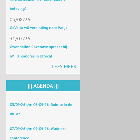
beleving?
03/08/26
GoVolta wil verbinding naar Parijs
31/07/26
Gwendoline Cazenave spreker bij
IWTTF congres in Utrecht
LEES MEER
||| AGENDA |||
03/09/26 t/m 03-09-26: Ruimte in de
drukte
07/09/26 t/m 09-09-26: Wadnext
conference