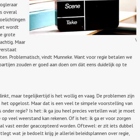
oogleraar
s overal
toelichtingen
Het wordt
le grote
\
rachtig. Maar
verstaat
sten. Problematisch, vindt Munneke. Want voor regie betalen we
rtijen zouden er goed aan doen om dát eens duidelijk op te
nkt, maar tegelijkertijd is het wollig en vaag. De problemen zijn
dt het opgelost. Maar dat is een veel te simpele voorstelling van
onder regie? Is het: ik ga jou heel precies vertellen wat je moet
 op veel weerstand kan rekenen. Of is het: ik ga er voor zorgen
al vast eerder geaccepteerd worden. Oftewel: er zit iets dubbel
itlegt wat je bedoelt krijg je allerlei beleidsplannen over regie,