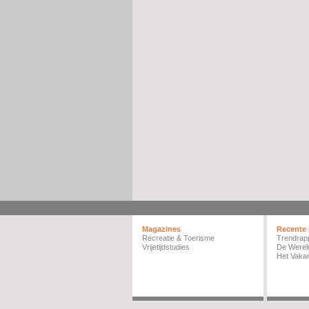
Magazines
Recente 
Recreatie & Toerisme
Trendrap
Vrijetijdstudies
De Werel
Het Vakan