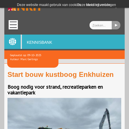
Login
Deze website maakt gebruik van cookies.
Deze melding verbergen
Meer informatie
KENNISBANK
Geplaatst op: 09-10-2025
Auteur: Marc Gerlings
Start bouw kustboog Enkhuizen
Boog nodig voor strand, recreatieparken en
vakantiepark