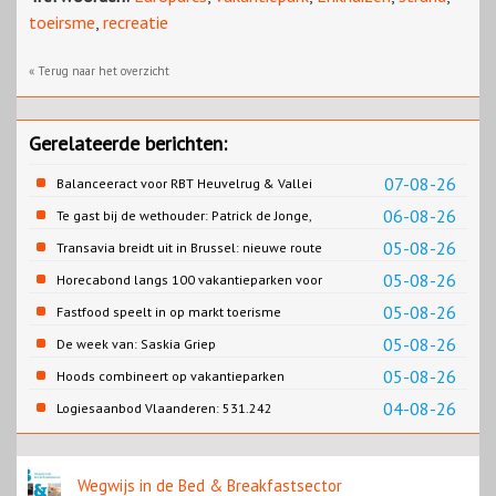
toeirsme
,
recreatie
« Terug naar het overzicht
Gerelateerde berichten:
07-08-26
Balanceeract voor RBT Heuvelrug & Vallei
06-08-26
Te gast bij de wethouder: Patrick de Jonge,
Gemeente Emmen
05-08-26
Transavia breidt uit in Brussel: nieuwe route
naar Porto
05-08-26
Horecabond langs 100 vakantieparken voor
Cao-recreatie
05-08-26
Fastfood speelt in op markt toerisme
05-08-26
De week van: Saskia Griep
05-08-26
Hoods combineert op vakantieparken
recreatie en wonen
04-08-26
Logiesaanbod Vlaanderen: 531.242
slaapplaatsen
Wegwijs in de Bed & Breakfastsector