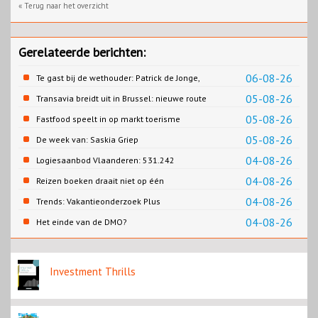
« Terug naar het overzicht
Gerelateerde berichten:
06-08-26
Te gast bij de wethouder: Patrick de Jonge,
Gemeente Emmen
05-08-26
Transavia breidt uit in Brussel: nieuwe route
naar Porto
05-08-26
Fastfood speelt in op markt toerisme
05-08-26
De week van: Saskia Griep
04-08-26
Logiesaanbod Vlaanderen: 531.242
slaapplaatsen
04-08-26
Reizen boeken draait niet op één
contentbron
04-08-26
Trends: Vakantieonderzoek Plus
04-08-26
Het einde van de DMO?
Investment Thrills