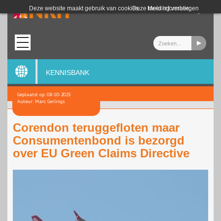
Login
Deze website maakt gebruik van cookies.
Deze melding verbergen
Meer informatie
KENNISBANK
Geplaatst op: 08-10-2025
Auteur: Marc Gerlings
Corendon teruggefloten maar
Consumentenbond is bezorgd
over EU Green Claims Directive