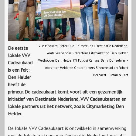
V.l.n.r: Eduard Pieter Oud – directeur a.i Destinatie Nederland,
De eerste
Anita Veenendaal - directeur Citymarketing Den Helder,
lokale VVV
Wethouder Den Helder??? Fotigui Camara, Barry Dunselman -
Cadeaukaart
voorzitter Helderse Ondernemers Binnenstad en Robert
is een feit:
Bernaert – Retail & Part
Den Helder
heeft de
primeur. De cadeaukaart komt voort uit een gezamenlijk
initiatief van Destinatie Nederland, VVV Cadeaukaarten en
lokale partners uit het netwerk, zoals Citymarketing Den
Helder.
De lokale VVV Cadeaukaart is ontwikkeld in samenwerking
met de lokale partners van Destinatie Nederland, vertelt