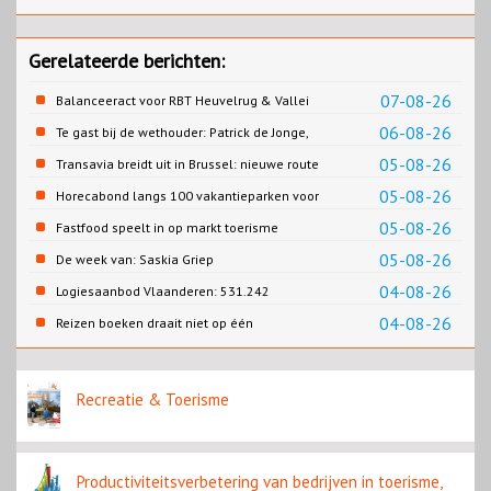
Gerelateerde berichten:
07-08-26
Balanceeract voor RBT Heuvelrug & Vallei
06-08-26
Te gast bij de wethouder: Patrick de Jonge,
Gemeente Emmen
05-08-26
Transavia breidt uit in Brussel: nieuwe route
naar Porto
05-08-26
Horecabond langs 100 vakantieparken voor
Cao-recreatie
05-08-26
Fastfood speelt in op markt toerisme
05-08-26
De week van: Saskia Griep
04-08-26
Logiesaanbod Vlaanderen: 531.242
slaapplaatsen
04-08-26
Reizen boeken draait niet op één
contentbron
Recreatie & Toerisme
Productiviteitsverbetering van bedrijven in toerisme,