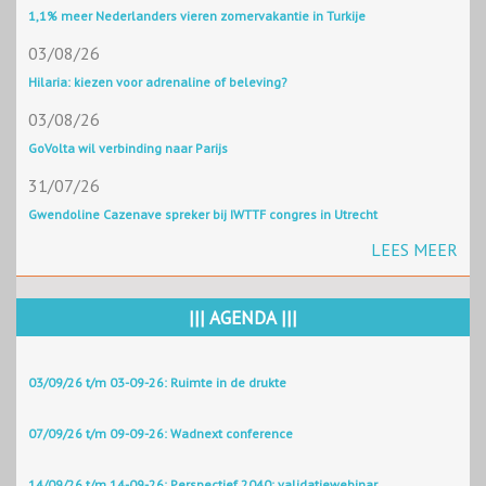
1,1% meer Nederlanders vieren zomervakantie in Turkije
03/08/26
Hilaria: kiezen voor adrenaline of beleving?
03/08/26
GoVolta wil verbinding naar Parijs
31/07/26
Gwendoline Cazenave spreker bij IWTTF congres in Utrecht
LEES MEER
||| AGENDA |||
03/09/26 t/m 03-09-26: Ruimte in de drukte
07/09/26 t/m 09-09-26: Wadnext conference
14/09/26 t/m 14-09-26: Perspectief 2040: validatiewebinar