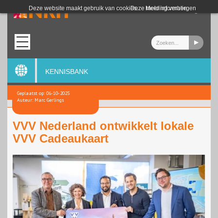
Login
Deze website maakt gebruik van cookies.
Deze melding verbergen
Meer informatie
KENNISBANK
Geplaatst op: 06-10-2025
Auteur: Marc Gerlings
VVV Nederland ontwikkelt lokale
VVV Cadeaukaart