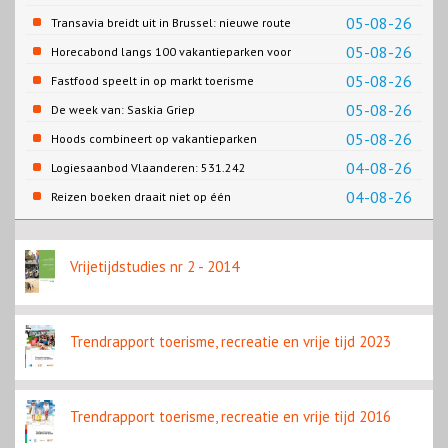
Gemeente Emmen
05-08-26
Transavia breidt uit in Brussel: nieuwe route
naar Porto
05-08-26
Horecabond langs 100 vakantieparken voor
Cao-recreatie
05-08-26
Fastfood speelt in op markt toerisme
05-08-26
De week van: Saskia Griep
05-08-26
Hoods combineert op vakantieparken
recreatie en wonen
04-08-26
Logiesaanbod Vlaanderen: 531.242
slaapplaatsen
04-08-26
Reizen boeken draait niet op één
contentbron
Vrijetijdstudies nr 2 - 2014
Trendrapport toerisme, recreatie en vrije tijd 2023
Trendrapport toerisme, recreatie en vrije tijd 2016