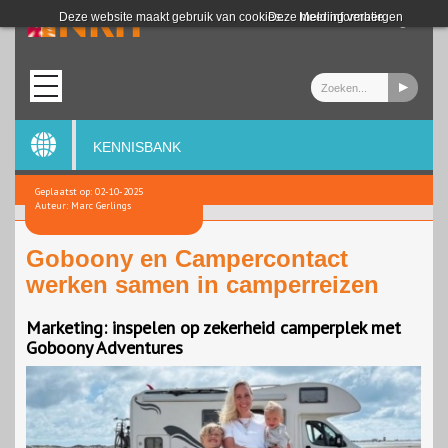
Login
Deze website maakt gebruik van cookies.
Deze melding verbergen
Meer informatie
KENNISBANK
Geplaatst op: 02-10-2025
Auteur: Marc Gerlings
Goboony en Campercontact
werken samen in camperreizen
Marketing: inspelen op zekerheid camperplek met
Goboony Adventures