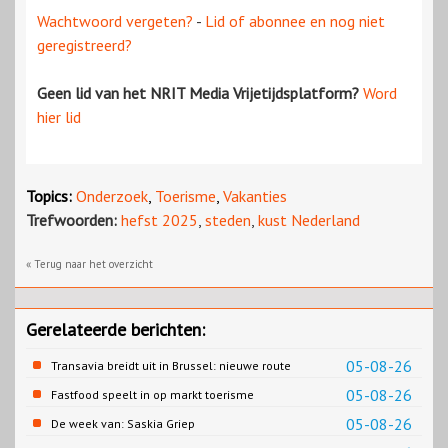
Wachtwoord vergeten?
-
Lid of abonnee en nog niet
geregistreerd?
Geen lid van het NRIT Media Vrijetijdsplatform?
Word
hier lid
Topics:
Onderzoek
,
Toerisme
,
Vakanties
Trefwoorden:
hefst 2025
,
steden
,
kust Nederland
« Terug naar het overzicht
Gerelateerde berichten:
05-08-26
Transavia breidt uit in Brussel: nieuwe route
naar Porto
05-08-26
Fastfood speelt in op markt toerisme
05-08-26
De week van: Saskia Griep