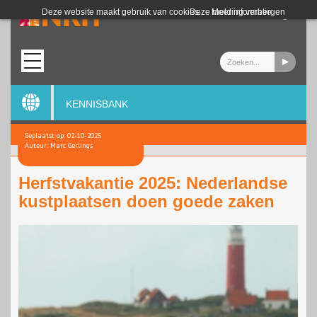
Login
Deze website maakt gebruik van cookies.
Deze melding verbergen
Meer informatie
KENNISBANK
Geplaatst op: 02-10-2025
Auteur: Marc Gerlings
Herfstvakantie 2025: Nederlandse
kustplaatsen doen goede zaken