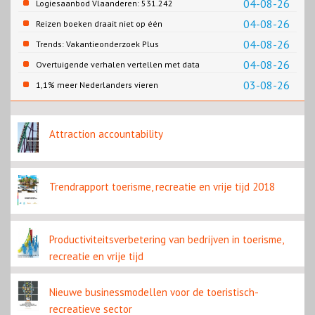
04-08-26
Logiesaanbod Vlaanderen: 531.242
slaapplaatsen
04-08-26
Reizen boeken draait niet op één
contentbron
04-08-26
Trends: Vakantieonderzoek Plus
04-08-26
Overtuigende verhalen vertellen met data
03-08-26
1,1% meer Nederlanders vieren
zomervakantie in Turkije
Attraction accountability
Trendrapport toerisme, recreatie en vrije tijd 2018
Productiviteitsverbetering van bedrijven in toerisme,
recreatie en vrije tijd
Nieuwe businessmodellen voor de toeristisch-
recreatieve sector