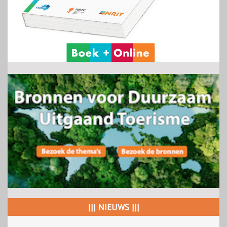
||| NIEUWS |||