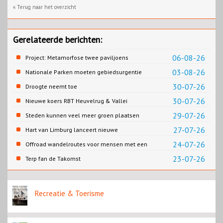
« Terug naar het overzicht
Gerelateerde berichten:
06-08-26
Project: Metamorfose twee paviljoens
Biesbosch MuseumEiland
03-08-26
Nationale Parken moeten gebiedsurgentie
en beleidsurgentie verbinden
30-07-26
Droogte neemt toe
30-07-26
Nieuwe koers RBT Heuvelrug & Vallei
zichtbaar in eerste resultaten 2026
29-07-26
Steden kunnen veel meer groen plaatsen
27-07-26
Hart van Limburg lanceert nieuwe
wandelknooppuntenkaart Roermond en
24-07-26
Offroad wandelroutes voor mensen met een
Roerdalen.
beperking in Vlaamse Ardennen
23-07-26
Terp fan de Takomst
Recreatie & Toerisme