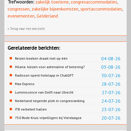
Trefwoorden:
zakelijk toerisme
,
congresaccommodaties
,
congressen
,
zakelijke bijeenkomsten
,
sportaccommodaties
,
evenementen
,
Gelderland
« Terug naar het overzicht
Gerelateerde berichten:
04-08-26
Reizen boeken draait niet op één
contentbron
03-08-26
Hilaria: kiezen voor adrenaline of beleving?
30-07-26
Radisson opent hotelapp in ChatGPT
28-07-26
Max Express
27-07-26
Luminiscence van Delft naar Utrecht
24-07-26
Nederland negende plek in congresranking
23-07-26
ITB verbetert hallen
20-07-26
750 Rode Kruis vrijwilligers bij Vierdaagse
Nijmegen