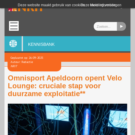
Login
Deze website maakt gebruik van cookies.
Deze melding verbergen
Meer informatie
KENNISBANK
Geplaatst op: 26-09-2025
Auteur: Redactie
NRIT
Omnisport Apeldoorn opent Velo
Lounge: cruciale stap voor
duurzame exploitatie**