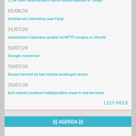
1,1% meer Nederlanders vieren zomervakantie in Turkije
03/08/26
GoVolta wil verbinding naar Parijs
31/07/26
Gwendoline Cazenave spreker bij IWTTF congres in Utrecht
30/07/26
Droogte neemt toe
30/07/26
Europa favoriet bij last minute boekingen reizen
30/07/26
KLM noteert positieve halfjaarcijfers maar is niet tevreden
LEES MEER
||| AGENDA |||