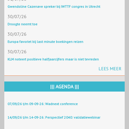
Gwendoline Cazenave spreker bij IWTTF congres in Utrecht
30/07/26
Droogte neemt toe
30/07/26
Europa favoriet bij last minute boekingen reizen
30/07/26
KLM noteert positieve halfjaarcijfers maar is niet tevreden
LEES MEER
||| AGENDA |||
07/09/26 t/m 09-09-26: Wadnext conference
14/09/26 t/m 14-09-26: Perspectief 2040: validatiewebinar