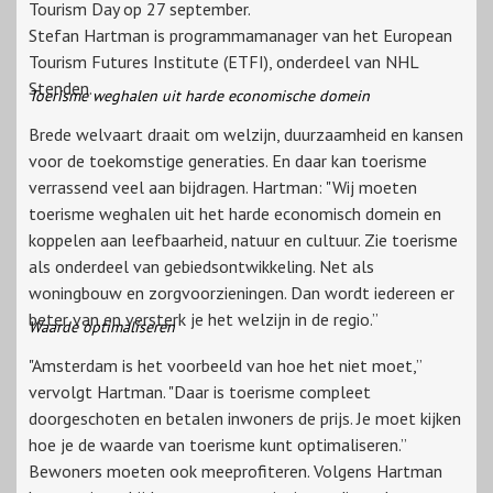
Tourism Day op 27 september.
Stefan Hartman is programmamanager van het European
Tourism Futures Institute (ETFI), onderdeel van NHL
Stenden.
Toerisme weghalen uit harde economische domein
Brede welvaart draait om welzijn, duurzaamheid en kansen
voor de toekomstige generaties. En daar kan toerisme
verrassend veel aan bijdragen. Hartman: "Wij moeten
toerisme weghalen uit het harde economisch domein en
koppelen aan leefbaarheid, natuur en cultuur. Zie toerisme
als onderdeel van gebiedsontwikkeling. Net als
woningbouw en zorgvoorzieningen. Dan wordt iedereen er
beter van en versterk je het welzijn in de regio.”
Waarde optimaliseren
"Amsterdam is het voorbeeld van hoe het niet moet,”
vervolgt Hartman. "Daar is toerisme compleet
doorgeschoten en betalen inwoners de prijs. Je moet kijken
hoe je de waarde van toerisme kunt optimaliseren.”
Bewoners moeten ook meeprofiteren. Volgens Hartman