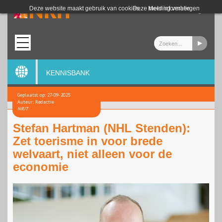
Login
Deze website maakt gebruik van cookies.
Deze melding verbergen
Meer informatie
KENNISBANK
Geplaatst op: 27-09-2025
Auteur: Redactie
NRIT
Stefan Hartman (NHL Stenden):
Zet toerisme in voor brede
welvaart, niet alleen voor de
economie