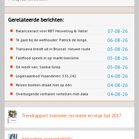
Gerelateerde berichten:
07-08-26
Balanceeract voor RBT Heuvelrug & Vallei
06-08-26
Te gast bij de wethouder: Patrick de Jonge,
Gemeente Emmen
05-08-26
Transavia breidt uit in Brussel: nieuwe route
naar Porto
05-08-26
Fastfood speelt in op markt toerisme
05-08-26
De week van: Saskia Griep
04-08-26
Logiesaanbod Vlaanderen: 531.242
slaapplaatsen
04-08-26
Reizen boeken draait niet op één
contentbron
04-08-26
Overtuigende verhalen vertellen met data
Trendrapport toerisme, recreatie en vrije tijd 2017
Attraction accountability