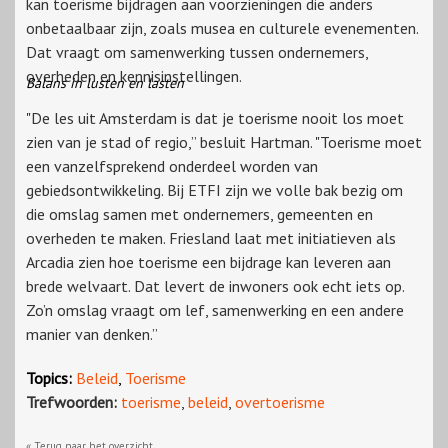
kan toerisme bijdragen aan voorzieningen die anders
onbetaalbaar zijn, zoals musea en culturele evenementen.
Dat vraagt om samenwerking tussen ondernemers,
overheden en kennisinstellingen.
Balans in lusten en lasten
"De les uit Amsterdam is dat je toerisme nooit los moet
zien van je stad of regio,” besluit Hartman. "Toerisme moet
een vanzelfsprekend onderdeel worden van
gebiedsontwikkeling. Bij ETFI zijn we volle bak bezig om
die omslag samen met ondernemers, gemeenten en
overheden te maken. Friesland laat met initiatieven als
Arcadia zien hoe toerisme een bijdrage kan leveren aan
brede welvaart. Dat levert de inwoners ook echt iets op.
Zo’n omslag vraagt om lef, samenwerking en een andere
manier van denken.”
Topics:
Beleid
,
Toerisme
Trefwoorden:
toerisme
,
beleid
,
overtoerisme
« Terug naar het overzicht