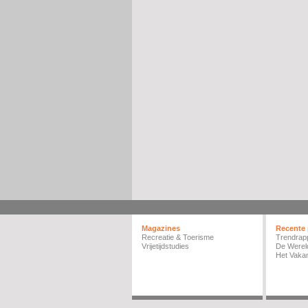
Magazines
Recente 
Recreatie & Toerisme
Trendrap
Vrijetijdstudies
De Werel
Het Vakan