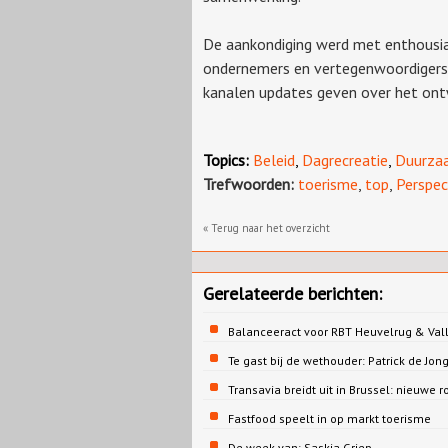
De aankondiging werd met enthousi
ondernemers en vertegenwoordigers u
kanalen updates geven over het ont
Topics:
Beleid
,
Dagrecreatie
,
Duurza
Trefwoorden:
toerisme
,
top
,
Perspec
« Terug naar het overzicht
Gerelateerde berichten:
Balanceeract voor RBT Heuvelrug & Vall
Te gast bij de wethouder: Patrick de 
Transavia breidt uit in Brussel: nieuwe r
Fastfood speelt in op markt toerisme
De week van: Saskia Griep