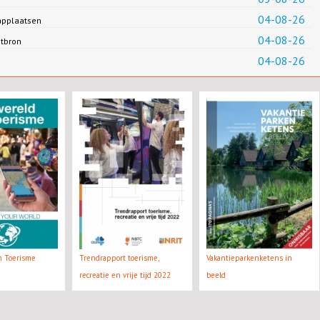
04-08-26
applaatsen
04-08-26
ntbron
04-08-26
n Toerisme
Trendrapport toerisme,
Vakantieparkenketens in
recreatie en vrije tijd 2022
beeld