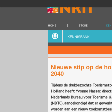
HOME
STORE
KEN
KENNISBANK
Nieuwe stip op de ho
2040
Tijdens de drukbezochte Toerismeto
Holland heeft Yvonne Nassar, direct
Nederlands Bureau voor Toerisme &
(NBTC), aangekondigd dat er gewerk
worden aan een nieuw toekomstbee