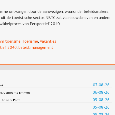
asme ontvangen door de aanwezigen, waaronder beleidsmakers,
it de toeristische sector. NBTC zal via nieuwsbrieven en andere
wikkelproces van Perspectief 2040.
am toerisme
,
Toerisme
,
Vakanties
tief 2040
,
beleid
,
management
07-08-26
ei
06-08-26
Jonge, Gemeente Emmen
05-08-26
oute naar Porto
05-08-26
05-08-26