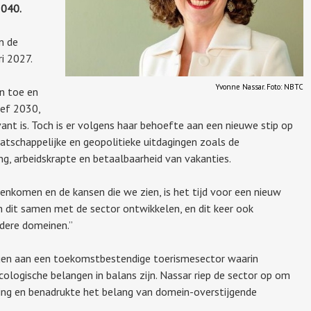
2040.
n de
i 2027.
Yvonne Nassar. Foto: NBTC
n toe en
ief 2030,
ant is. Toch is er volgens haar behoefte aan een nieuwe stip op
tschappelijke en geopolitieke uitdagingen zoals de
ing, arbeidskrapte en betaalbaarheid van vakanties.
genkomen en de kansen die we zien, is het tijd voor een nieuw
en dit samen met de sector ontwikkelen, en dit keer ook
dere domeinen.”
gen aan een toekomstbestendige toerismesector waarin
ologische belangen in balans zijn. Nassar riep de sector op om
rming en benadrukte het belang van domein-overstijgende