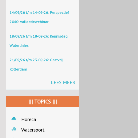
14/09/26 t/m 14-09-26: Perspectief
2040: validatiewebinar
18/09/26 t/m 18-09-26: Kennisdag
Waterlinies
21/09/26 t/m 23-09-26: Gastvrij
Rotterdam
LEES MEER
||| TOPICS |||
Horeca
Watersport