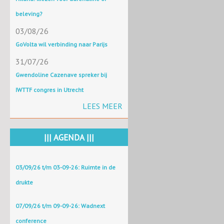
beleving?
03/08/26
GoVolta wil verbinding naar Parijs
31/07/26
Gwendoline Cazenave spreker bij
IWTTF congres in Utrecht
LEES MEER
||| AGENDA |||
03/09/26 t/m 03-09-26: Ruimte in de
drukte
07/09/26 t/m 09-09-26: Wadnext
conference