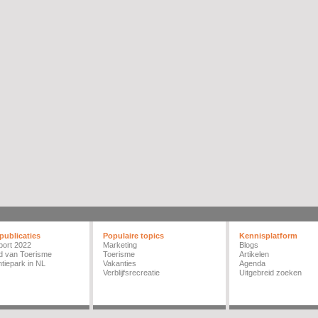
publicaties
Populaire topics
Kennisplatform
port 2022
Marketing
Blogs
d van Toerisme
Toerisme
Artikelen
tiepark in NL
Vakanties
Agenda
Verblijfsrecreatie
Uitgebreid zoeken