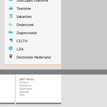
Duurzaam toerisme
Toerisme
Vakanties
Onderzoek
Dagrecreatie
CELTH
LDA
Destinatie Nederland
NRIT Media
Contact
Disclaimer
Adverteren
Sitemap
RSS