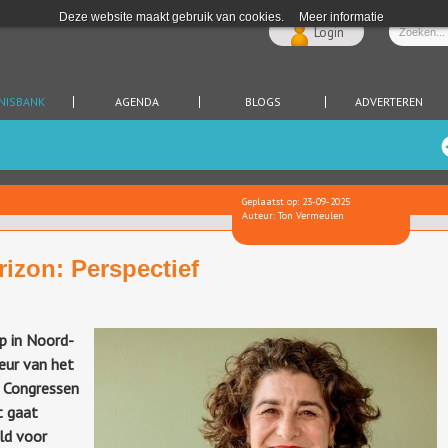
Deze website maakt gebruik van cookies.
Meer informatie
Login
NISBANK
AGENDA
BLOGS
ADVERTEREN
Geplaatst op: 23-09-2025
Auteur: Ton Vermeulen
rizon: Perspectief
p in Noord-
eur van het
 Congressen
t gaat
ld voor