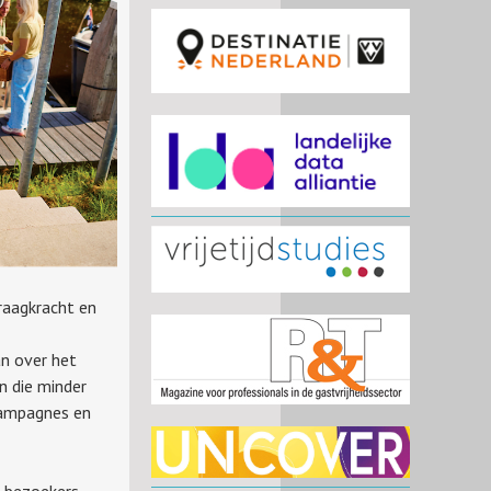
draagkracht en
n over het
 die minder
 campagnes en
n bezoekers –