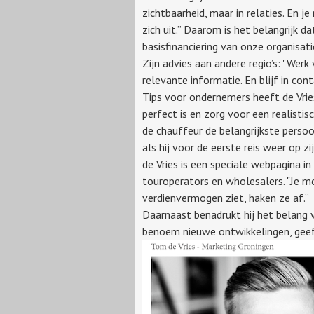
zichtbaarheid, maar in relaties. En j
zich uit.” Daarom is het belangrijk d
basisfinanciering van onze organisat
Zijn advies aan andere regio’s: "Wer
relevante informatie. En blijf in co
Tips voor ondernemers heeft de Vries
perfect is en zorg voor een realist
de chauffeur de belangrijkste perso
als hij voor de eerste reis weer op zi
de Vries is een speciale webpagina i
touroperators en wholesalers. "Je m
verdienvermogen ziet, haken ze af.”
Daarnaast benadrukt hij het belang va
benoem nieuwe ontwikkelingen, geef u