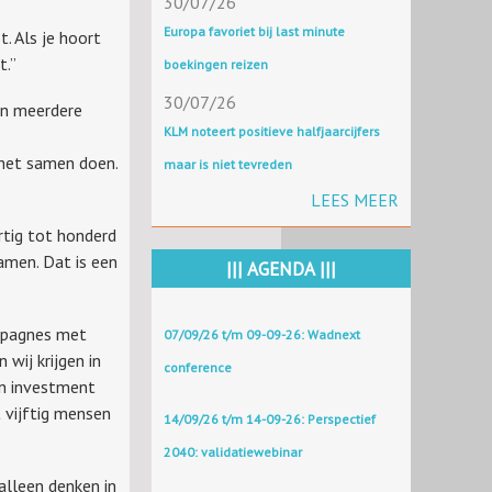
30/07/26
Europa favoriet bij last minute
t. Als je hoort
t.”
boekingen reizen
30/07/26
lan meerdere
KLM noteert positieve halfjaarcijfers
 het samen doen.
maar is niet tevreden
LEES MEER
ertig tot honderd
amen. Dat is een
||| AGENDA |||
ampagnes met
07/09/26 t/m 09-09-26: Wadnext
wij krijgen in
conference
on investment
t vijftig mensen
14/09/26 t/m 14-09-26: Perspectief
2040: validatiewebinar
alleen denken in