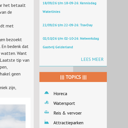
18/09/26 t/m 18-09-26: Kennisdag
ar het betaalt
 van de
Waterlinies
oedt met
22/09/26 t/m 22-09-26: TravDay
02/10/26 t/m 02-10-26: Netwerkdag
ngen bezoekt
. En bedenk dat
Gastvrij Gelderland
e watten. Want
LEES MEER
” Laatste tip van
pen,
chakel geen
||| TOPICS |||
iek zijn,
Horeca
Watersport
Reis & vervoer
Attractieparken