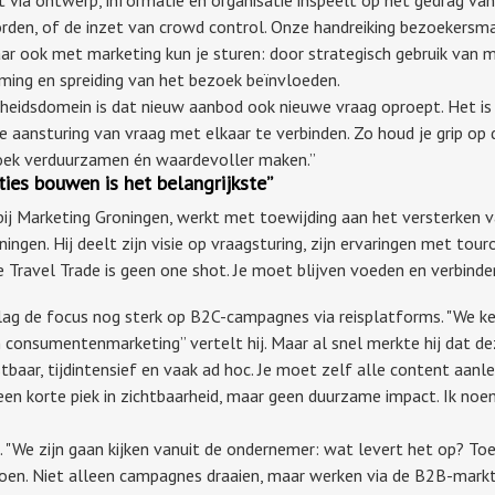
borden, of de inzet van crowd control. Onze handreiking bezoeker
ar ook met marketing kun je sturen: door strategisch gebruik van m
iming en spreiding van het bezoek beïnvloeden.
jheidsdomein is dat nieuw aanbod ook nieuwe vraag oproept. Het is 
 aansturing van vraag met elkaar te verbinden. Zo houd je grip op
ezoek verduurzamen én waardevoller maken.”
ties bouwen is het belangrijkste”
bij Marketing Groningen, werkt met toewijding aan het versterken 
ingen. Hij deelt zijn visie op vraagsturing, zijn ervaringen met tour
e Travel Trade is geen one shot. Je moet blijven voeden en verbinde
, lag de focus nog sterk op B2C-campagnes via reisplatforms. "We k
 consumentenmarketing” vertelt hij. Maar al snel merkte hij dat de
tbaar, tijdintensief en vaak ad hoc. Je moet zelf alle content aanle
e een korte piek in zichtbaarheid, maar geen duurzame impact. Ik no
 "We zijn gaan kijken vanuit de ondernemer: wat levert het op? Toe
en. Niet alleen campagnes draaien, maar werken via de B2B-markt