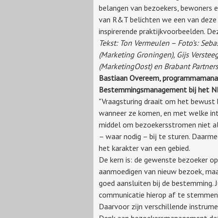
belangen van bezoekers, bewoners en
van R&T belichten we een van deze
inspirerende praktijkvoorbeelden. Dez
Tekst: Ton Vermeulen – Foto’s: Seba
(Marketing Groningen), Gijs Verste
(MarketingOost) en Brabant Partner
Bastiaan Overeem, programmamana
Bestemmingsmanagement bij het 
"Vraagsturing draait om het bewust 
wanneer ze komen, en met welke inte
middel om bezoekersstromen niet al
– waar nodig – bij te sturen. Daarmee
het karakter van een gebied.
De kern is: de gewenste bezoeker o
aanmoedigen van nieuw bezoek, maa
goed aansluiten bij de bestemming. 
communicatie hierop af te stemmen
Daarvoor zijn verschillende instrume
Denk aan bezoekersmanagement dat v