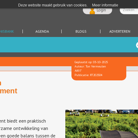
Deze website maakt gebruik van cookies.
Meer informatie
Login
NISBANK
AGENDA
BLOGS
ADVERTEREN
Geplaatst op: 03-10-2025
Auteur: Ton Vermeulen
NRIT
Publicatie: RT202504
n
ment
t biedt een praktisch
rzame ontwikkeling van
een goede balans tussen de