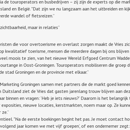
ia de touroperators en busbedrijven – zij zijn de experts op die mar
tsland en België. "Dat zijn we nu langzaam aan het uitbreiden en kij
erde wandel of fietsreizen.”
zichtbaarheid, maar in relaties”
isten die voor overtoerisme en overlast zorgen maakt de Vries zic
 op kwalitatief toerisme, mensen die meerdere dagen bij ons blijve
zoveel moois te zien, van het nieuwe Wereld Erfgoed Centrum Wadde
urtange in Oost-Groningen. Touroperators mobiliseren die groep d
 de stad Groningen en de provincie met elkaar.”
 Marketing Groningen samen met partners die de markt goed kennen
 Duitsland ziet de Vries dat gasten jarenlang trouw blijven aan de
 naar binnen en vragen: ‘Heb je iets nieuws?’ Daarom is het belangrij
exposities, nieuwe locaties, kerstmarkten, noem maar op. Ze kunne
 ze.”
entieel. "Na de eerste boekingen begint het pas. Je moet contact h
s, volgend jaar komen we met vijf groepen’, of een ondernemer zegt: