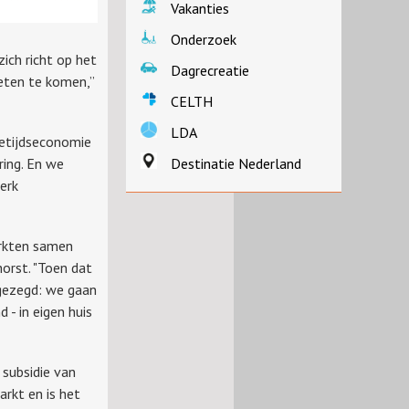
Vakanties
Onderzoek
ich richt op het
Dagrecreatie
weten te komen,”
CELTH
LDA
jetijdseconomie
ring. En we
Destinatie Nederland
erk
erkten samen
orst. "Toen dat
gezegd: we gaan
- in eigen huis
 subsidie van
rkt en is het