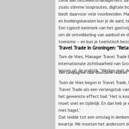
zoals slimme looproutes, digitale 
biedt daarvoor vele voorbeelden. Ma
en boekingskanalen kun je de aard, t
Een typisch kenmerk van het gastvri
om de ontwikkeling van aanbod en de
toerisme – en kun je toeristisch b
Travel Trade in Groningen: "Rela
Tom de Vries, Manager Travel Trade 
internationale zichtbaarheid van Gron
lessen uit de praktijk. "Werken met d
Van campagnes naar duurzame relaties
Toen de Vries begon in Travel Trade
Travel Trade als een verlengstuk van
het gewenste effect had. "Het is kos
moet snel en tijdelijk. En dan heb j
met hagel.”
Dat leidde tot een omslag in denken.
kwartje. We moeten het andersom do