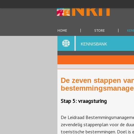
HOME
STORE
KEN
KENNISBANK
De zeven stappen va
bestemmingsmanage
Stap 5: vraagsturing
De Leidraad Bestemmingsmanagemen
zevendelig stappenplan voor de duu
toeristische bestemmingen. Doel is 