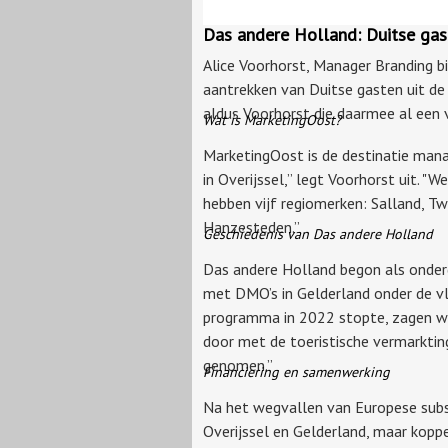
Das andere Holland: Duitse gast
Alice Voorhorst, Manager Branding b
aantrekken van Duitse gasten uit de
aldus Voorhorst die daarmee al een
Wat is MarketingOost?
MarketingOost is de destinatie manag
in Overijssel,” legt Voorhorst uit. 
hebben vijf regiomerken: Salland, T
Hanzesteden.”
Geschiedenis van Das andere Holland
Das andere Holland begon als onder
met DMO’s in Gelderland onder de vl
programma in 2022 stopte, zagen we
door met de toeristische vermarktin
genomen.”
Financiering en samenwerking
Na het wegvallen van Europese subsi
Overijssel en Gelderland, maar kopp