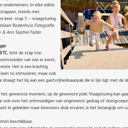
 ondernemers. In elke editie
 stappen, steeds met
e keer: stap 5 – vraagsturing.
stiaan Rodenhuis Fotografie
eg &
Ann Sophie Falter
s
ger
NBTC
, licht de stap toe:
beïnvloeden van wie er komt,
ntie. Het is een krachtig
leen te stimuleren, maar ook
 draagt het bij aan een gastvrijheidsaanpak die in lijn ligt met de 
p het gewenste moment, op de gewenste plek. Vraagsturing kan gaa
r ook over het ontmoedigen van ongewenst gedrag of doelgroepen
Juist in gebieden waar bewoners druk ervaren, is het belangrijk om
.
nten beschikbaar.
ia ontwerp, informatie en organisatie inspeelt op het gedrag va