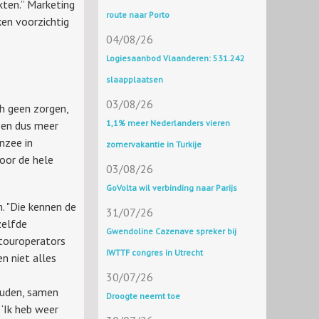
kten.” Marketing
route naar Porto
ken voorzichtig
04/08/26
Logiesaanbod Vlaanderen: 531.242
slaapplaatsen
03/08/26
h geen zorgen,
1,1% meer Nederlanders vieren
n en dus meer
nzee in
zomervakantie in Turkije
oor de hele
03/08/26
GoVolta wil verbinding naar Parijs
. "Die kennen de
31/07/26
zelfde
Gwendoline Cazenave spreker bij
k touroperators
IWTTF congres in Utrecht
n niet alles
30/07/26
ouden, samen
Droogte neemt toe
 ‘Ik heb weer