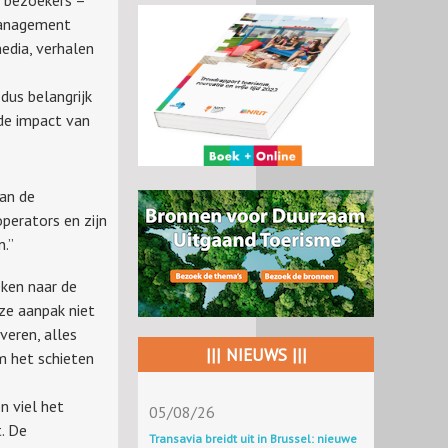
smanagement
edia, verhalen
dus belangrijk
 de impact van
van de
operators en zijn
n.”
eken naar de
ze aanpak niet
veren, alles
||| NIEUWS |||
em het schieten
n viel het
05/08/26
. De
Transavia breidt uit in Brussel: nieuwe