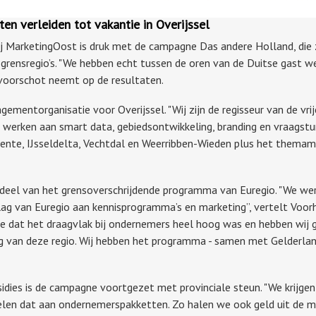
en verleiden tot vakantie in Overijssel
ij MarketingOost is druk met de campagne Das andere Holland, die z
 grensregio’s. "We hebben echt tussen de oren van de Duitse gast 
 voorschot neemt op de resultaten.
ementorganisatie voor Overijssel. "Wij zijn de regisseur van de vri
"We werken aan smart data, gebiedsontwikkeling, branding en vraagstu
wente, IJsseldelta, Vechtdal en Weerribben-Wieden plus het themam
deel van het grensoverschrijdende programma van Euregio. "We w
ag van Euregio aan kennisprogramma’s en marketing”, vertelt Voorh
 dat het draagvlak bij ondernemers heel hoog was en hebben wij 
g van deze regio. Wij hebben het programma - samen met Gelderland 
dies is de campagne voortgezet met provinciale steun. "We krijgen
elen dat aan ondernemerspakketten. Zo halen we ook geld uit de ma