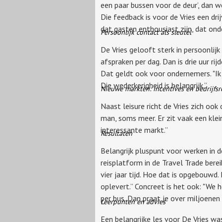
een paar bussen voor de deur’, dan w
Die feedback is voor de Vries een drij
dat gasten enthousiast zijn, dat on
Persoonlijk contact als sleutel
De Vries gelooft sterk in persoonlijk
afspraken per dag. Dan is drie uur ri
Dat geldt ook voor ondernemers. "Ik 
Die wederkerigheid is belangrijk.”
Nieuwe markten: incentives en bedrijfsr
Naast leisure richt de Vries zich ook
man, soms meer. Er zit vaak een klei
interessante markt.”
Resultaten
Belangrijk pluspunt voor werken in d
reisplatform in de Travel Trade berei
vier jaar tijd. Hoe dat is opgebouwd
oplevert.” Concreet is het ook: "We 
per bus. Dan praat je over miljoenen
Leerpunten en advies
Een belangrijke les voor De Vries wa