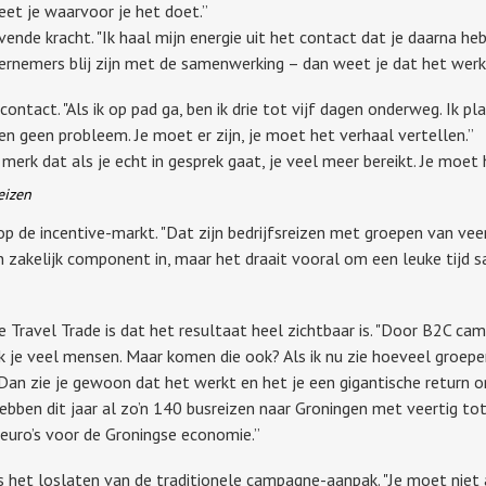
eet je waarvoor je het doet.”
vende kracht. "Ik haal mijn energie uit het contact dat je daarna heb
dernemers blij zijn met de samenwerking – dan weet je dat het werk
 contact. "Als ik op pad ga, ben ik drie tot vijf dagen onderweg. Ik p
jden geen probleem. Je moet er zijn, je moet het verhaal vertellen.”
merk dat als je echt in gesprek gaat, je veel meer bereikt. Je moet
eizen
 op de incentive-markt. "Dat zijn bedrijfsreizen met groepen van ve
n zakelijk component in, maar het draait vooral om een leuke tijd s
e Travel Trade is dat het resultaat heel zichtbaar is. "Door B2C c
k je veel mensen. Maar komen die ook? Als ik nu zie hoeveel groepen 
. Dan zie je gewoon dat het werkt en het je een gigantische return 
hebben dit jaar al zo’n 140 busreizen naar Groningen met veertig to
 euro’s voor de Groningse economie.”
s het loslaten van de traditionele campagne-aanpak. "Je moet niet 