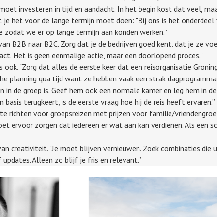
e moet investeren in tijd en aandacht. In het begin kost dat veel, ma
at je het voor de lange termijn moet doen: "Bij ons is het onderdeel
ie zodat we er op lange termijn aan konden werken.”
k van B2B naar B2C. Zorg dat je de bedrijven goed kent, dat je ze v
ntact. Het is geen eenmalige actie, maar een doorlopend proces.”
 ook. "Zorg dat alles de eerste keer dat een reisorganisatie Groni
ische planning qua tijd want ze hebben vaak een strak dagprogramma
on in de groep is. Geef hem ook een normale kamer en leg hem in d
jn basis terugkeert, is de eerste vraag hoe hij de reis heeft ervaren.
n te richten voor groepsreizen met prijzen voor familie/vriendengroe
oet ervoor zorgen dat iedereen er wat aan kan verdienen. Als een s
n creativiteit. "Je moet blijven vernieuwen. Zoek combinaties die un
pdates. Alleen zo blijf je fris en relevant.”