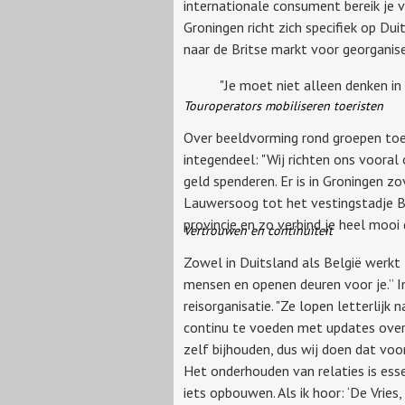
internationale consument bereik je v
Groningen richt zich specifiek op Dui
naar de Britse markt voor georganise
"Je moet niet alleen denken in 
Touroperators mobiliseren toeristen
Over beeldvorming rond groepen toer
integendeel: "Wij richten ons vooral
geld spenderen. Er is in Groningen 
Lauwersoog tot het vestingstadje Bo
provincie en zo verbind je heel mooi
Vertrouwen en continuïteit
Zowel in Duitsland als België werkt
mensen en openen deuren voor je.” In
reisorganisatie. "Ze lopen letterlijk
continu te voeden met updates over 
zelf bijhouden, dus wij doen dat voor
Het onderhouden van relaties is ess
iets opbouwen. Als ik hoor: ‘De Vrie