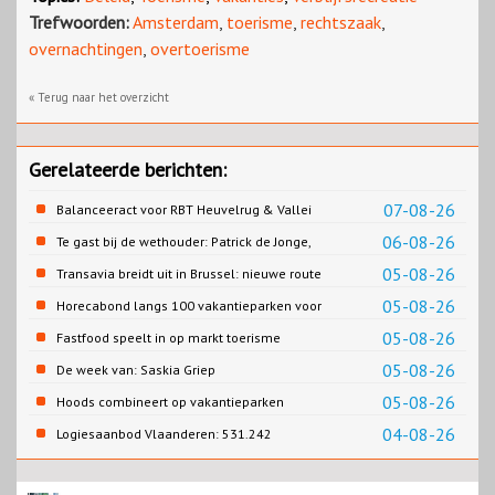
Trefwoorden:
Amsterdam
,
toerisme
,
rechtszaak
,
overnachtingen
,
overtoerisme
« Terug naar het overzicht
Gerelateerde berichten:
07-08-26
Balanceeract voor RBT Heuvelrug & Vallei
06-08-26
Te gast bij de wethouder: Patrick de Jonge,
Gemeente Emmen
05-08-26
Transavia breidt uit in Brussel: nieuwe route
naar Porto
05-08-26
Horecabond langs 100 vakantieparken voor
Cao-recreatie
05-08-26
Fastfood speelt in op markt toerisme
05-08-26
De week van: Saskia Griep
05-08-26
Hoods combineert op vakantieparken
recreatie en wonen
04-08-26
Logiesaanbod Vlaanderen: 531.242
slaapplaatsen