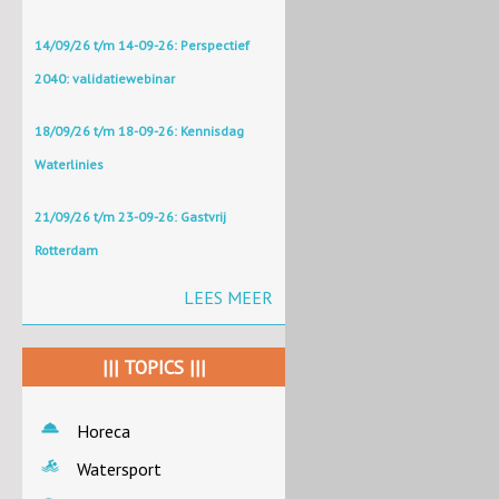
14/09/26 t/m 14-09-26: Perspectief
2040: validatiewebinar
18/09/26 t/m 18-09-26: Kennisdag
Waterlinies
21/09/26 t/m 23-09-26: Gastvrij
Rotterdam
LEES MEER
||| TOPICS |||
Horeca
Watersport