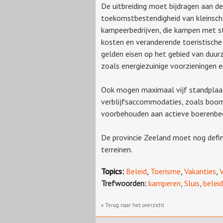
De uitbreiding moet bijdragen aan de
toekomstbestendigheid van kleinsch
kampeerbedrijven, die kampen met s
kosten en veranderende toeristische
gelden eisen op het gebied van duur
zoals energiezuinige voorzieningen e
Ook mogen maximaal vijf standplaa
verblijfsaccommodaties, zoals boom
voorbehouden aan actieve boerenbed
De provincie Zeeland moet nog defin
terreinen.
Topics:
Beleid
,
Toerisme
,
Vakanties
,
V
Trefwoorden:
kamperen
,
Sluis
,
beleid
« Terug naar het overzicht