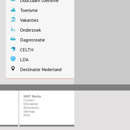
Duurzaam toerisme
Toerisme
Vakanties
Onderzoek
Dagrecreatie
CELTH
LDA
Destinatie Nederland
NRIT Media
Contact
Disclaimer
Adverteren
Sitemap
RSS