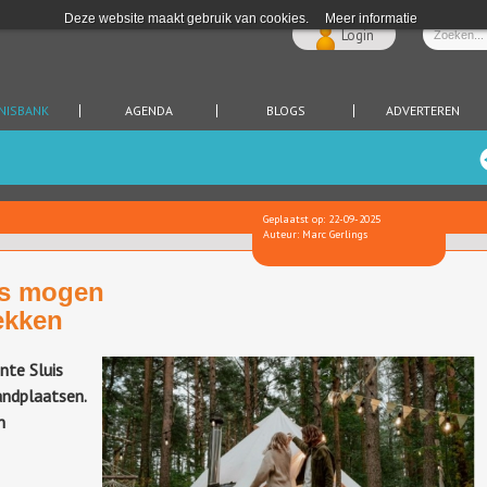
Deze website maakt gebruik van cookies.
Meer informatie
Login
NISBANK
AGENDA
BLOGS
ADVERTEREN
Geplaatst op: 22-09-2025
Auteur: Marc Gerlings
is mogen
ekken
nte Sluis
andplaatsen.
n