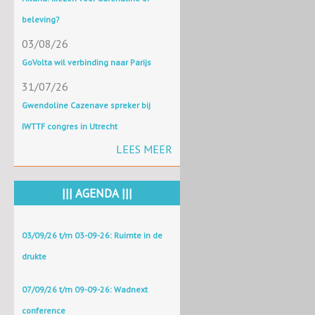
beleving?
03/08/26
GoVolta wil verbinding naar Parijs
31/07/26
Gwendoline Cazenave spreker bij
IWTTF congres in Utrecht
LEES MEER
||| AGENDA |||
03/09/26 t/m 03-09-26: Ruimte in de
drukte
07/09/26 t/m 09-09-26: Wadnext
conference