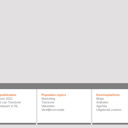
publicaties
Populaire topics
Kennisplatform
port 2022
Marketing
Blogs
d van Toerisme
Toerisme
Artikelen
tiepark in NL
Vakanties
Agenda
Verblijfsrecreatie
Uitgebreid zoeken