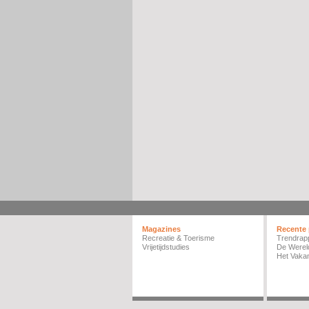
Magazines
Recente 
Recreatie & Toerisme
Trendrap
Vrijetijdstudies
De Werel
Het Vakan