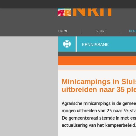
HOME
STORE
KEN
KENNISBANK
Minicampings in Slu
uitbreiden naar 35 pl
Agrarische minicampings in de gemee
mogen uitbreiden van 25 naar 35 st
De gemeenteraad stemde in met ee
actualisering van het kampeerbeleid.