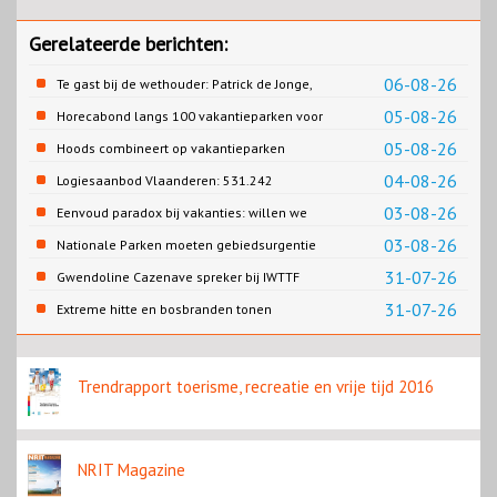
Gerelateerde berichten:
06-08-26
Te gast bij de wethouder: Patrick de Jonge,
Gemeente Emmen
05-08-26
Horecabond langs 100 vakantieparken voor
Cao-recreatie
05-08-26
Hoods combineert op vakantieparken
recreatie en wonen
04-08-26
Logiesaanbod Vlaanderen: 531.242
slaapplaatsen
03-08-26
Eenvoud paradox bij vakanties: willen we
eenvoud of toch goed verzorgd?
03-08-26
Nationale Parken moeten gebiedsurgentie
en beleidsurgentie verbinden
31-07-26
Gwendoline Cazenave spreker bij IWTTF
congres in Utrecht
31-07-26
Extreme hitte en bosbranden tonen
noodzaak snellere verduurzaming
reisbranche
Trendrapport toerisme, recreatie en vrije tijd 2016
NRIT Magazine