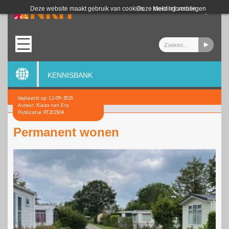
Login
Deze website maakt gebruik van cookies.
Deze melding verbergen
Meer informatie
KENNISBANK
Geplaatst op: 12-09-2025
Auteur: Klaas van Erp
Publicatie: RT202504
Permanent wonen