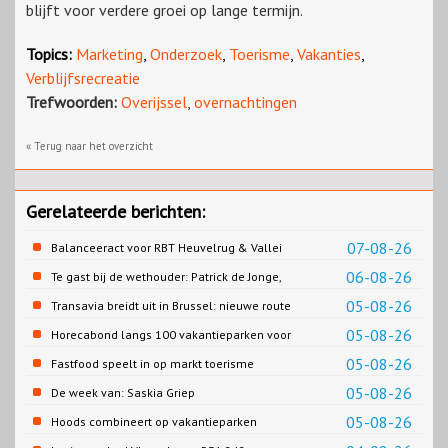
blijft voor verdere groei op lange termijn.
Topics:
Marketing
,
Onderzoek
,
Toerisme
,
Vakanties
,
Verblijfsrecreatie
Trefwoorden:
Overijssel
,
overnachtingen
« Terug naar het overzicht
Gerelateerde berichten:
07-08-26
Balanceeract voor RBT Heuvelrug & Vallei
06-08-26
Te gast bij de wethouder: Patrick de Jonge,
Gemeente Emmen
05-08-26
Transavia breidt uit in Brussel: nieuwe route
naar Porto
05-08-26
Horecabond langs 100 vakantieparken voor
Cao-recreatie
05-08-26
Fastfood speelt in op markt toerisme
05-08-26
De week van: Saskia Griep
05-08-26
Hoods combineert op vakantieparken
recreatie en wonen