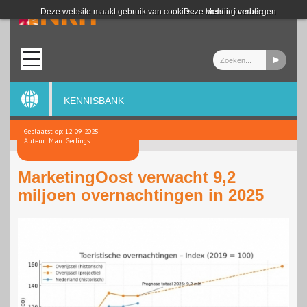
Login
Deze website maakt gebruik van cookies.
Deze melding verbergen
Meer informatie
KENNISBANK
Geplaatst op: 12-09-2025
Auteur: Marc Gerlings
MarketingOost verwacht 9,2
miljoen overnachtingen in 2025