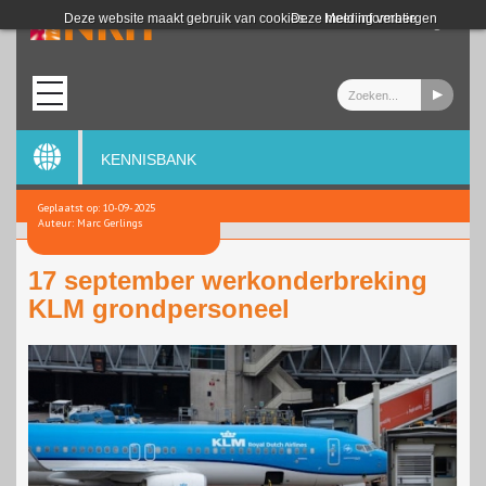
Login
Deze website maakt gebruik van cookies.
Deze melding verbergen
Meer informatie
KENNISBANK
Geplaatst op: 10-09-2025
Auteur: Marc Gerlings
17 september werkonderbreking
KLM grondpersoneel