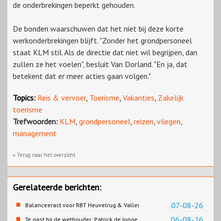
de onderbrekingen beperkt gehouden.
De bonden waarschuwen dat het niet bij deze korte
werkonderbrekingen blijft. "Zonder het grondpersoneel
staat KLM stil. Als de directie dat niet wil begrijpen, dan
zullen ze het voelen", besluit Van Dorland. "En ja, dat
betekent dat er meer acties gaan volgen."
Topics:
Reis & vervoer
,
Toerisme
,
Vakanties
,
Zakelijk
toerisme
Trefwoorden:
KLM
,
grondpersoneel
,
reizen
,
vliegen
,
management
« Terug naar het overzicht
Gerelateerde berichten:
07-08-26
Balanceeract voor RBT Heuvelrug & Vallei
06-08-26
Te gast bij de wethouder: Patrick de Jonge,