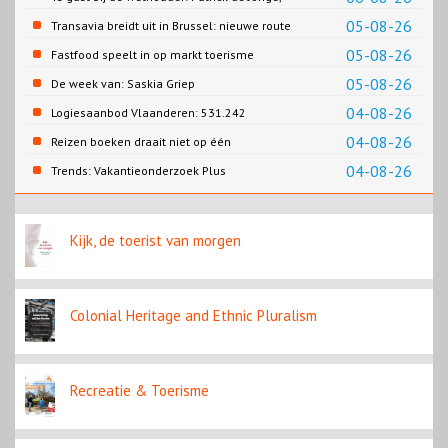
Gemeente Emmen
05-08-26
Transavia breidt uit in Brussel: nieuwe route
naar Porto
05-08-26
Fastfood speelt in op markt toerisme
05-08-26
De week van: Saskia Griep
04-08-26
Logiesaanbod Vlaanderen: 531.242
slaapplaatsen
04-08-26
Reizen boeken draait niet op één
contentbron
04-08-26
Trends: Vakantieonderzoek Plus
Kijk, de toerist van morgen
Colonial Heritage and Ethnic Pluralism
Recreatie & Toerisme