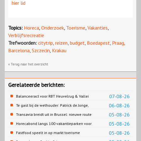
hier lid
Topics:
Horeca
,
Onderzoek
,
Toerisme
,
Vakanties
,
Verblijfsrecreatie
Trefwoorden:
citytrip
,
reizen
,
budget
,
Boedapest
,
Praag
,
Barcelona
,
Szczecin
,
Krakau
« Terug naar het overzicht
Gerelateerde berichten:
07-08-26
Balanceeract voor RBT Heuvelrug & Vallei
06-08-26
Te gast bij de wethouder: Patrick de Jonge,
Gemeente Emmen
05-08-26
Transavia breidt uit in Brussel: nieuwe route
naar Porto
05-08-26
Horecabond langs 100 vakantieparken voor
Cao-recreatie
05-08-26
Fastfood speelt in op markt toerisme