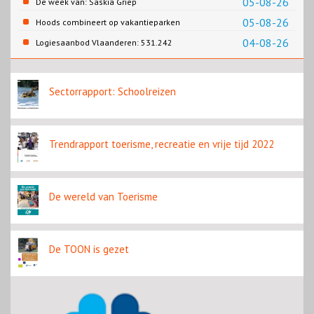
05-08-26
De week van: Saskia Griep
05-08-26
Hoods combineert op vakantieparken
recreatie en wonen
04-08-26
Logiesaanbod Vlaanderen: 531.242
slaapplaatsen
Sectorrapport: Schoolreizen
Trendrapport toerisme, recreatie en vrije tijd 2022
De wereld van Toerisme
De TOON is gezet