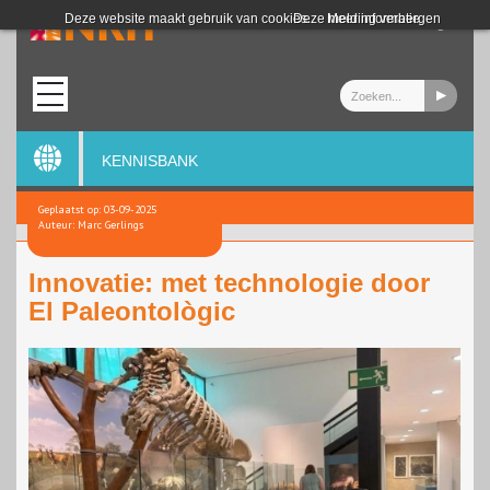
Login
Deze website maakt gebruik van cookies.
Deze melding verbergen
Meer informatie
KENNISBANK
Geplaatst op: 03-09-2025
Auteur: Marc Gerlings
Innovatie: met technologie door
El Paleontològic