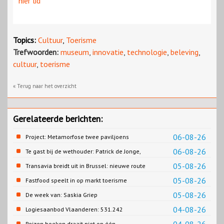
hier lid
Topics:
Cultuur
,
Toerisme
Trefwoorden:
museum
,
innovatie
,
technologie
,
beleving
,
cultuur
,
toerisme
« Terug naar het overzicht
Gerelateerde berichten:
06-08-26
Project: Metamorfose twee paviljoens
Biesbosch MuseumEiland
06-08-26
Te gast bij de wethouder: Patrick de Jonge,
Gemeente Emmen
05-08-26
Transavia breidt uit in Brussel: nieuwe route
naar Porto
05-08-26
Fastfood speelt in op markt toerisme
05-08-26
De week van: Saskia Griep
04-08-26
Logiesaanbod Vlaanderen: 531.242
slaapplaatsen
Reizen boeken draait niet op één