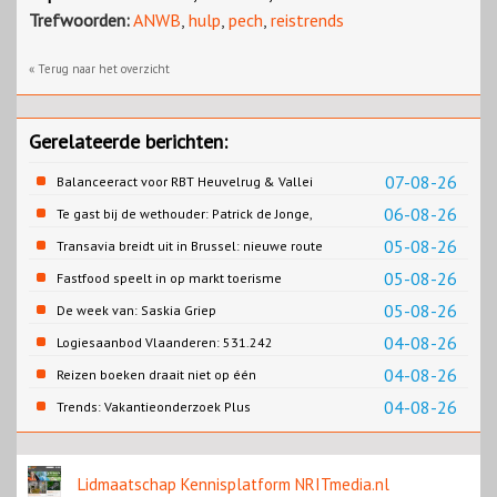
Trefwoorden:
ANWB
,
hulp
,
pech
,
reistrends
« Terug naar het overzicht
Gerelateerde berichten:
07-08-26
Balanceeract voor RBT Heuvelrug & Vallei
06-08-26
Te gast bij de wethouder: Patrick de Jonge,
Gemeente Emmen
05-08-26
Transavia breidt uit in Brussel: nieuwe route
naar Porto
05-08-26
Fastfood speelt in op markt toerisme
05-08-26
De week van: Saskia Griep
04-08-26
Logiesaanbod Vlaanderen: 531.242
slaapplaatsen
04-08-26
Reizen boeken draait niet op één
contentbron
04-08-26
Trends: Vakantieonderzoek Plus
Lidmaatschap Kennisplatform NRITmedia.nl