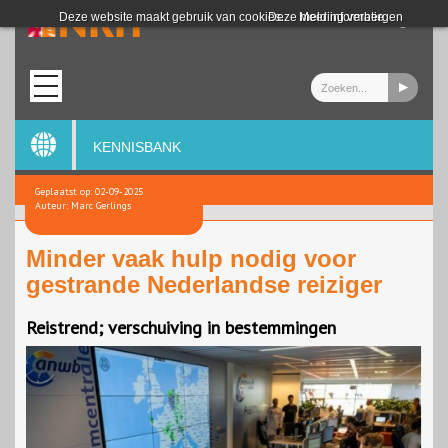
Login
Deze website maakt gebruik van cookies.
Deze melding verbergen
Meer informatie
KENNISBANK
Geplaatst op: 02-09-2025
Auteur: Marc Gerlings
Minder vaak hulp nodig voor
gestrande Nederlandse reiziger
Reistrend; verschuiving in bestemmingen