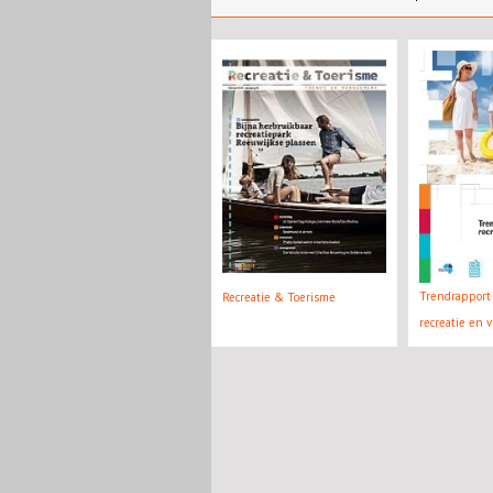
Trendrapport 
Recreatie & Toerisme
recreatie en v