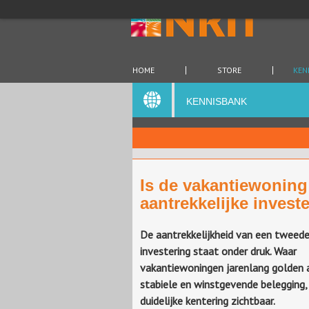
HOME
STORE
KEN
KENNISBANK
Is de vakantiewoning
aantrekkelijke invest
De aantrekkelijkheid van een tweede
investering staat onder druk. Waar
vakantiewoningen jarenlang golden 
stabiele en winstgevende belegging, 
duidelijke kentering zichtbaar.