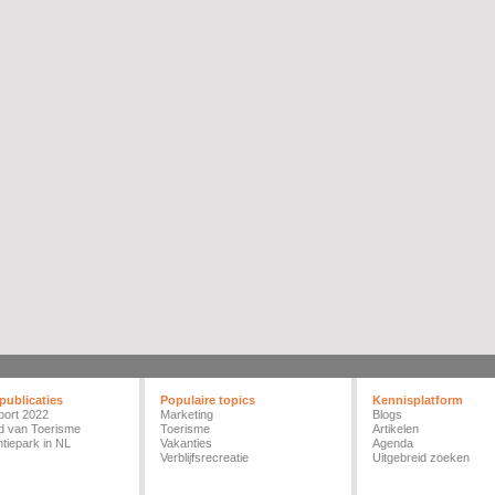
publicaties
Populaire topics
Kennisplatform
port 2022
Marketing
Blogs
d van Toerisme
Toerisme
Artikelen
tiepark in NL
Vakanties
Agenda
Verblijfsrecreatie
Uitgebreid zoeken