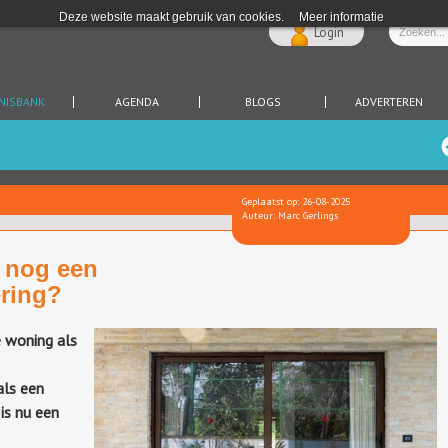
Deze website maakt gebruik van cookies.
Meer informatie
Login
NISBANK
AGENDA
BLOGS
ADVERTEREN
Geplaatst op: 26-08-2025
Auteur: Marc Gerlings
 nog een
ering?
 woning als
als een
is nu een