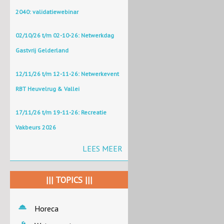
2040: validatiewebinar
02/10/26 t/m 02-10-26: Netwerkdag
Gastvrij Gelderland
12/11/26 t/m 12-11-26: Netwerkevent
RBT Heuvelrug & Vallei
17/11/26 t/m 19-11-26: Recreatie
Vakbeurs 2026
LEES MEER
||| TOPICS |||
Horeca