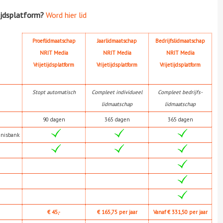
ijdsplatform?
Word hier lid
Proeflidmaatschap
Jaarlidmaatschap
Bedrijfslidmaatschap
NRIT Media
NRIT Media
NRIT Media
Vrijetijdsplatform
Vrijetijdsplatform
Vrijetijdsplatform
Stopt automatisch
Compleet individueel
Compleet bedrijfs-
lidmaatschap
lidmaatschap
90 dagen
365 dagen
365 dagen
nnisbank
€ 45,-
€ 165,75 per jaar
Vanaf € 331,50 per jaar