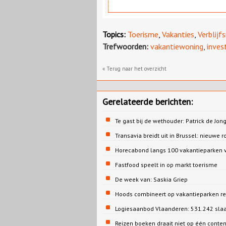
Topics:
Toerisme
,
Vakanties
,
Verblijf
Trefwoorden:
vakantiewoning
,
inves
« Terug naar het overzicht
Gerelateerde berichten:
Te gast bij de wethouder: Patrick de 
Transavia breidt uit in Brussel: nieuwe r
Horecabond langs 100 vakantieparken v
Fastfood speelt in op markt toerisme
De week van: Saskia Griep
Hoods combineert op vakantieparken re
Logiesaanbod Vlaanderen: 531.242 sla
Reizen boeken draait niet op één conte