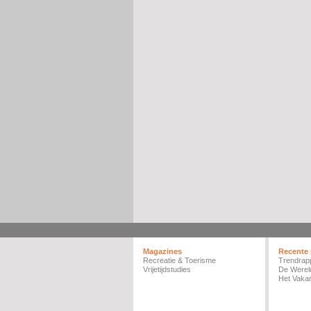
Magazines
Recente 
Recreatie & Toerisme
Trendrap
Vrijetijdstudies
De Werel
Het Vakan