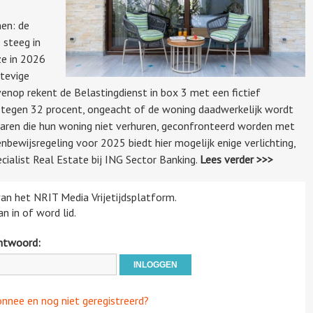
men: de
 steeg in
ze in 2026
stevige
enop rekent de Belastingdienst in box 3 met een fictief
 tegen 32 procent, ongeacht of de woning daadwerkelijk wordt
naren die hun woning niet verhuren, geconfronteerd worden met
bewijsregeling voor 2025 biedt hier mogelijk enige verlichting,
cialist Real Estate bij ING Sector Banking.
Lees verder >>>
 van het NRIT Media Vrijetijdsplatform.
n in of word lid.
htwoord:
onnee en nog niet geregistreerd?