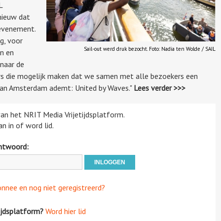
L
nieuw dat
 evenement.
g, voor
Sail-out werd druk bezocht. Foto: Nadia ten Wolde / SAIL
en en
 naar de
gers die mogelijk maken dat we samen met alle bezoekers een
 van Amsterdam ademt: United by Waves."
Lees verder >>>
 van het NRIT Media Vrijetijdsplatform.
n in of word lid.
htwoord:
onnee en nog niet geregistreerd?
ijdsplatform?
Word hier lid