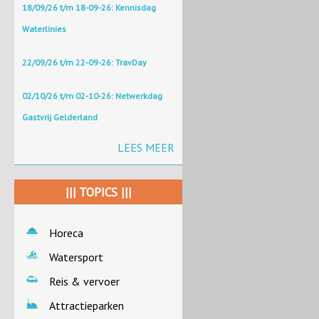
18/09/26 t/m 18-09-26: Kennisdag
Waterlinies
22/09/26 t/m 22-09-26: TravDay
02/10/26 t/m 02-10-26: Netwerkdag
Gastvrij Gelderland
LEES MEER
||| TOPICS |||
Horeca
Watersport
Reis & vervoer
Attractieparken