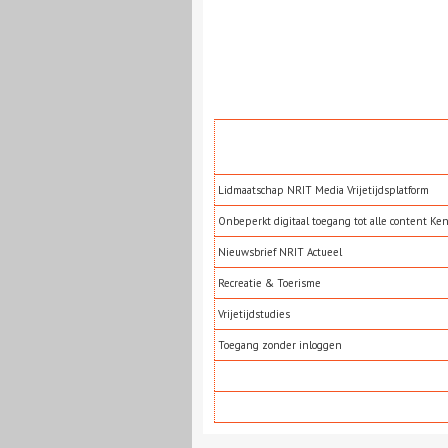
Lidmaatschap NRIT Media Vrijetijdsplatform
Onbeperkt digitaal toegang tot alle content Ke
Nieuwsbrief NRIT Actueel
Recreatie & Toerisme
Vrijetijdstudies
Toegang zonder inloggen