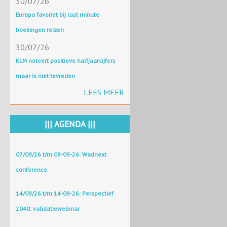
30/07/26
Europa favoriet bij last minute
boekingen reizen
30/07/26
KLM noteert positieve halfjaarcijfers
maar is niet tevreden
LEES MEER
||| AGENDA |||
07/09/26 t/m 09-09-26: Wadnext
conference
14/09/26 t/m 14-09-26: Perspectief
2040: validatiewebinar