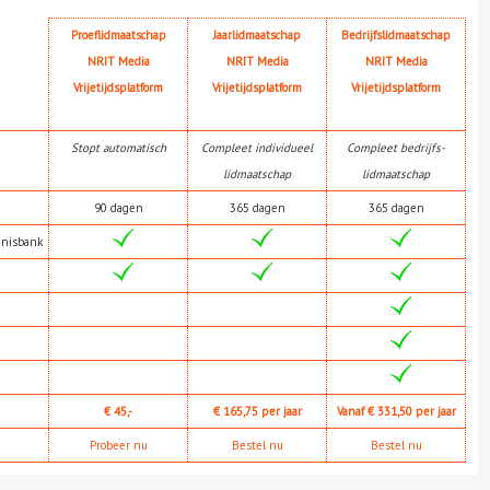
Proeflidmaatschap
Jaarlidmaatschap
Bedrijfslidmaatschap
NRIT Media
NRIT Media
NRIT Media
Vrijetijdsplatform
Vrijetijdsplatform
Vrijetijdsplatform
Stopt automatisch
Compleet individueel
Compleet bedrijfs-
lidmaatschap
lidmaatschap
90 dagen
365 dagen
365 dagen
nnisbank
€ 45,-
€ 165,75 per jaar
Vanaf € 331,50 per jaar
Probeer nu
Bestel nu
Bestel nu