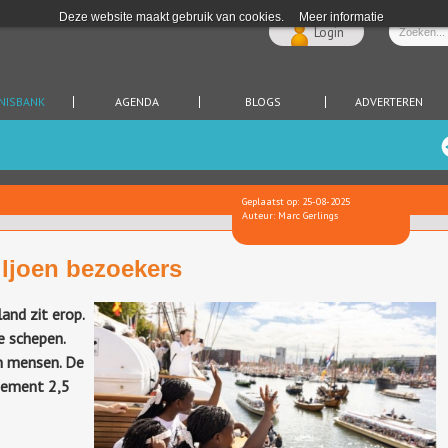
Deze website maakt gebruik van cookies.
Meer informatie
Login
NISBANK
AGENDA
BLOGS
ADVERTEREN
Geplaatst op: 25-08-2025
Auteur: Marc Gerlings
iljoen bezoekers
nd zit erop.
e schepen.
n mensen. De
nement 2,5