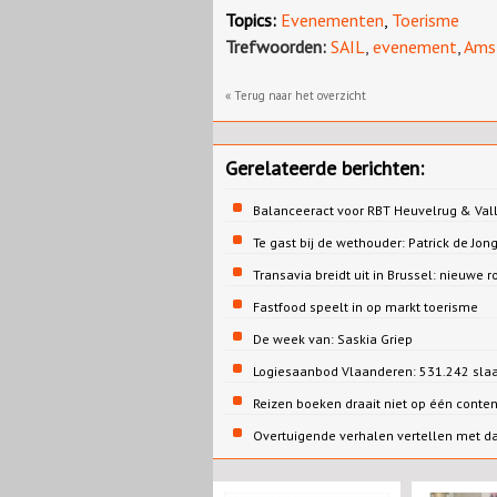
Topics:
Evenementen
,
Toerisme
Trefwoorden:
SAIL
,
evenement
,
Ams
« Terug naar het overzicht
Gerelateerde berichten:
Balanceeract voor RBT Heuvelrug & Vall
Te gast bij de wethouder: Patrick de 
Transavia breidt uit in Brussel: nieuwe r
Fastfood speelt in op markt toerisme
De week van: Saskia Griep
Logiesaanbod Vlaanderen: 531.242 sla
Reizen boeken draait niet op één conte
Overtuigende verhalen vertellen met d