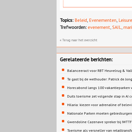
Topics:
Beleid
,
Evenementen
,
Leisur
Trefwoorden:
evenement
,
SAIL
,
mar
« Terug naar het overzicht
Gerelateerde berichten:
Balanceeract voor RBT Heuvelrug & Vall
Te gast bij de wethouder: Patrick de 
Horecabond langs 100 vakantieparken v
Duits toerisme zet volgende stap in AI c
Hilaria: kiezen voor adrenaline of belev
Nationale Parken moeten gebiedsurgent
Gwendoline Cazenave spreker bij IWTTF 
Toerisme als versneller van retailtrans