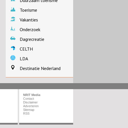
Duurzaam toerisme
Toerisme
Vakanties
Onderzoek
Dagrecreatie
CELTH
LDA
Destinatie Nederland
NRIT Media
Contact
Disclaimer
Adverteren
Sitemap
RSS