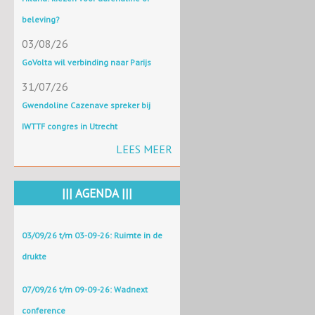
beleving?
03/08/26
GoVolta wil verbinding naar Parijs
31/07/26
Gwendoline Cazenave spreker bij
IWTTF congres in Utrecht
LEES MEER
||| AGENDA |||
03/09/26 t/m 03-09-26: Ruimte in de
drukte
07/09/26 t/m 09-09-26: Wadnext
conference