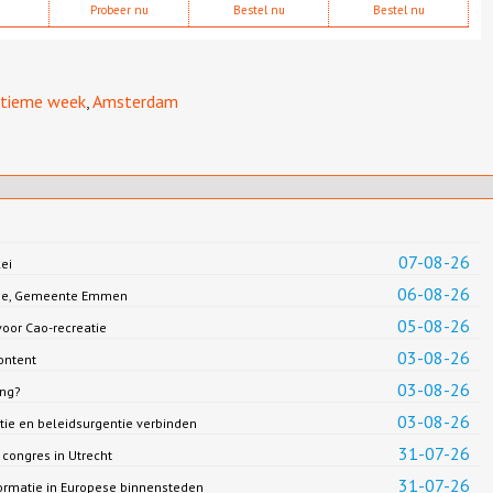
Probeer nu
Bestel nu
Bestel nu
e
itieme week
,
Amsterdam
07-08-26
ei
06-08-26
Jonge, Gemeente Emmen
05-08-26
oor Cao-recreatie
03-08-26
ontent
03-08-26
ing?
03-08-26
ie en beleidsurgentie verbinden
31-07-26
congres in Utrecht
31-07-26
formatie in Europese binnensteden