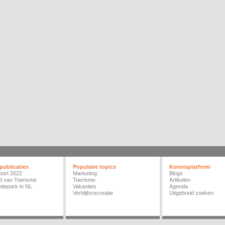
publicaties
Populaire topics
Kennisplatform
port 2022
Marketing
Blogs
d van Toerisme
Toerisme
Artikelen
tiepark in NL
Vakanties
Agenda
Verblijfsrecreatie
Uitgebreid zoeken