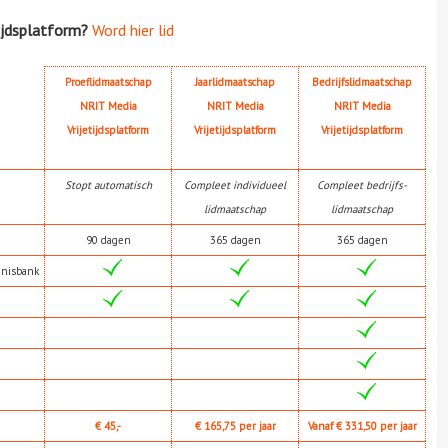
ijdsplatform?
Word hier lid
Proeflidmaatschap
Jaarlidmaatschap
Bedrijfslidmaatschap
NRIT Media
NRIT Media
NRIT Media
Vrijetijdsplatform
Vrijetijdsplatform
Vrijetijdsplatform
Stopt automatisch
Compleet individueel
Compleet bedrijfs-
lidmaatschap
lidmaatschap
90 dagen
365 dagen
365 dagen
nnisbank
€ 45,-
€ 165,75 per jaar
Vanaf € 331,50 per jaar