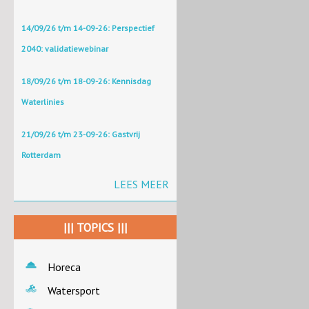
14/09/26 t/m 14-09-26: Perspectief
2040: validatiewebinar
18/09/26 t/m 18-09-26: Kennisdag
Waterlinies
21/09/26 t/m 23-09-26: Gastvrij
Rotterdam
LEES MEER
||| TOPICS |||
Horeca
Watersport