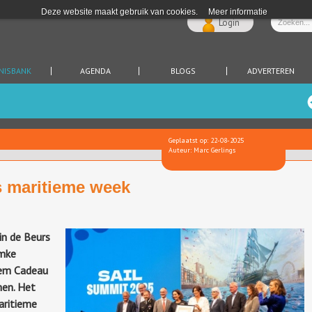
Deze website maakt gebruik van cookies.
Meer informatie
Login
NISBANK
AGENDA
BLOGS
ADVERTEREN
Geplaatst op: 22-08-2025
Auteur: Marc Gerlings
ks maritieme week
in de Beurs
emke
iem Cadeau
en. Het
aritieme