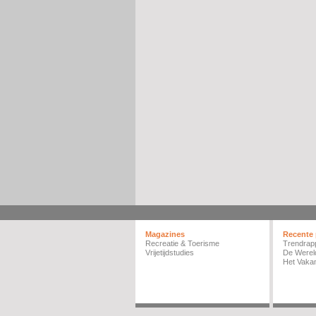
Magazines
Recente 
Recreatie & Toerisme
Trendrap
Vrijetijdstudies
De Werel
Het Vakan