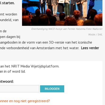
l starten.
ment worden
bundeld, van
Overhandiging NACO-huisje aan Femke Halsema. Foto: Nadia ter
n de
Wolde / SAIL
en dagen bij
aangeboden in de vorm van een 3D-versie van het iconische
vende verbondenheid van Amsterdam met het water.
Lees verder
 van het NRIT Media Vrijetijdsplatform.
n in of word lid.
htwoord:
onnee en nog niet geregistreerd?