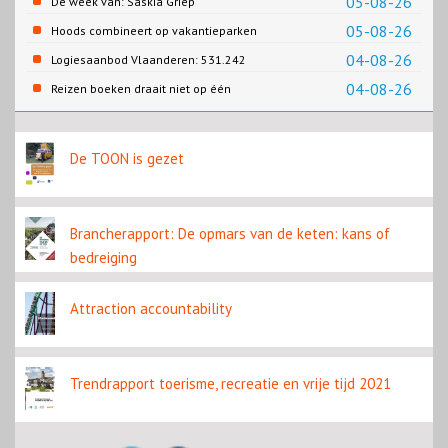
05-08-26
De week van: Saskia Griep
05-08-26
Hoods combineert op vakantieparken
recreatie en wonen
04-08-26
Logiesaanbod Vlaanderen: 531.242
slaapplaatsen
04-08-26
Reizen boeken draait niet op één
contentbron
De TOON is gezet
Brancherapport: De opmars van de keten: kans of
bedreiging
Attraction accountability
Trendrapport toerisme, recreatie en vrije tijd 2021