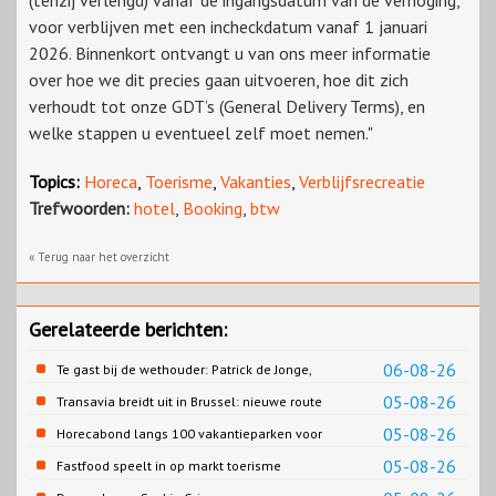
(tenzij verlengd) vanaf de ingangsdatum van de verhoging,
voor verblijven met een incheckdatum vanaf 1 januari
2026. Binnenkort ontvangt u van ons meer informatie
over hoe we dit precies gaan uitvoeren, hoe dit zich
verhoudt tot onze GDT’s (General Delivery Terms), en
welke stappen u eventueel zelf moet nemen."
Topics:
Horeca
,
Toerisme
,
Vakanties
,
Verblijfsrecreatie
Trefwoorden:
hotel
,
Booking
,
btw
« Terug naar het overzicht
Gerelateerde berichten:
06-08-26
Te gast bij de wethouder: Patrick de Jonge,
Gemeente Emmen
05-08-26
Transavia breidt uit in Brussel: nieuwe route
naar Porto
05-08-26
Horecabond langs 100 vakantieparken voor
Cao-recreatie
05-08-26
Fastfood speelt in op markt toerisme