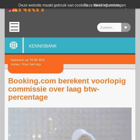
Login
Deze website maakt gebruik van cookies.
Deze melding verbergen
Meer informatie
KENNISBANK
Geplaatst op: 19-08-2025
Auteur: Marc Gerlings
Booking.com berekent voorlopig
commissie over laag btw-
percentage