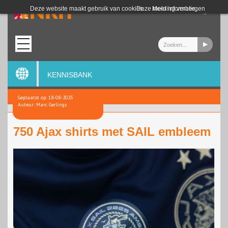
Login
Deze website maakt gebruik van cookies.
Deze melding verbergen
Meer informatie
KENNISBANK
Geplaatst op: 18-08-2025
Auteur: Marc Gerlings
750 Ajax shirts met SAIL embleem