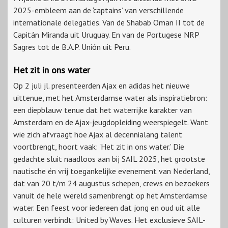
2025-embleem aan de ‘captains’ van verschillende
internationale delegaties. Van de Shabab Oman II tot de
Capitán Miranda uit Uruguay. En van de Portugese NRP
Sagres tot de B.A.P. Unión uit Peru.
Het zit in ons water
Op 2 juli jl. presenteerden Ajax en adidas het nieuwe
uittenue, met het Amsterdamse water als inspiratiebron:
een diepblauw tenue dat het waterrijke karakter van
Amsterdam en de Ajax-jeugdopleiding weerspiegelt. Want
wie zich afvraagt hoe Ajax al decennialang talent
voortbrengt, hoort vaak: 'Het zit in ons water.’ Die
gedachte sluit naadloos aan bij SAIL 2025, het grootste
nautische én vrij toegankelijke evenement van Nederland,
dat van 20 t/m 24 augustus schepen, crews en bezoekers
vanuit de hele wereld samenbrengt op het Amsterdamse
water. Een feest voor iedereen dat jong en oud uit alle
culturen verbindt: United by Waves. Het exclusieve SAIL-