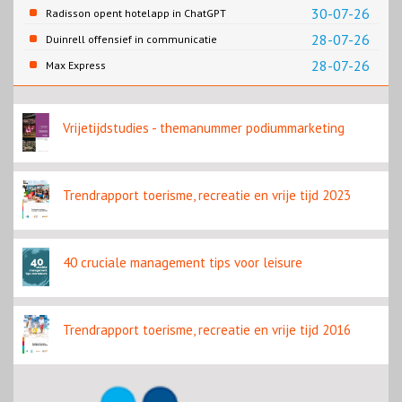
Rondje Gelderland
30-07-26
Radisson opent hotelapp in ChatGPT
28-07-26
Duinrell offensief in communicatie
28-07-26
Max Express
Vrijetijdstudies - themanummer podiummarketing
Trendrapport toerisme, recreatie en vrije tijd 2023
40 cruciale management tips voor leisure
Trendrapport toerisme, recreatie en vrije tijd 2016