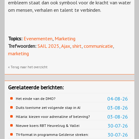
embleem staat dan ook symbool voor de kracht van water
om mensen, verhalen en talent te verbinden.
Topics:
Evenementen
,
Marketing
Trefwoorden:
SAIL 2025
,
Ajax
,
shirt
,
communicatie
,
marketing
« Terug naar het overzicht
Gerelateerde berichten:
04-08-26
Het einde van de DMO?
03-08-26
Duits toerisme zet volgende stap in AI
content
03-08-26
Hilaria: kiezen voor adrenaline of beleving?
30-07-26
Nieuwe koers RBT Heuvelrug & Vallei
zichtbaar in eerste resultaten 2026
30-07-26
TV-format in programma Gelderse streken: