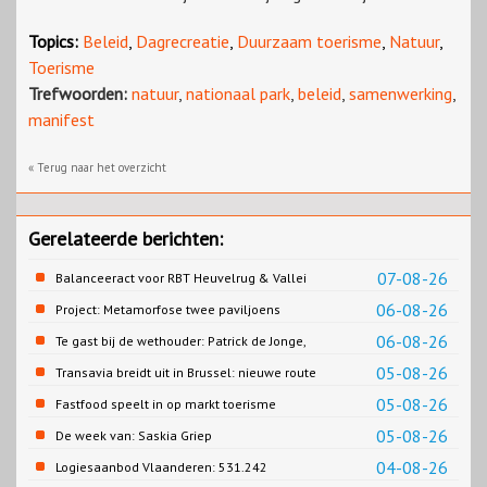
Topics:
Beleid
,
Dagrecreatie
,
Duurzaam toerisme
,
Natuur
,
Toerisme
Trefwoorden:
natuur
,
nationaal park
,
beleid
,
samenwerking
,
manifest
« Terug naar het overzicht
Gerelateerde berichten:
07-08-26
Balanceeract voor RBT Heuvelrug & Vallei
06-08-26
Project: Metamorfose twee paviljoens
Biesbosch MuseumEiland
06-08-26
Te gast bij de wethouder: Patrick de Jonge,
Gemeente Emmen
05-08-26
Transavia breidt uit in Brussel: nieuwe route
naar Porto
05-08-26
Fastfood speelt in op markt toerisme
05-08-26
De week van: Saskia Griep
04-08-26
Logiesaanbod Vlaanderen: 531.242