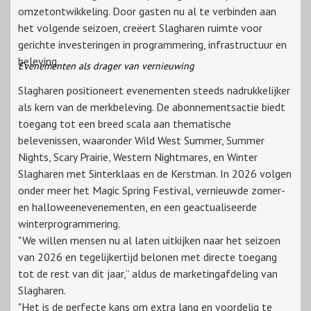
omzetontwikkeling. Door gasten nu al te verbinden aan
het volgende seizoen, creëert Slagharen ruimte voor
gerichte investeringen in programmering, infrastructuur en
beleving.
Evenementen als drager van vernieuwing
Slagharen positioneert evenementen steeds nadrukkelijker
als kern van de merkbeleving. De abonnementsactie biedt
toegang tot een breed scala aan thematische
belevenissen, waaronder Wild West Summer, Summer
Nights, Scary Prairie, Western Nightmares, en Winter
Slagharen met Sinterklaas en de Kerstman. In 2026 volgen
onder meer het Magic Spring Festival, vernieuwde zomer-
en halloweenevenementen, en een geactualiseerde
winterprogrammering.
"We willen mensen nu al laten uitkijken naar het seizoen
van 2026 en tegelijkertijd belonen met directe toegang
tot de rest van dit jaar,” aldus de marketingafdeling van
Slagharen.
"Het is de perfecte kans om extra lang en voordelig te