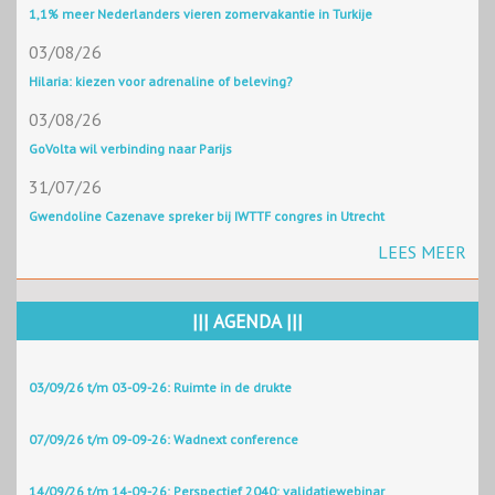
1,1% meer Nederlanders vieren zomervakantie in Turkije
03/08/26
Hilaria: kiezen voor adrenaline of beleving?
03/08/26
GoVolta wil verbinding naar Parijs
31/07/26
Gwendoline Cazenave spreker bij IWTTF congres in Utrecht
LEES MEER
||| AGENDA |||
03/09/26 t/m 03-09-26: Ruimte in de drukte
07/09/26 t/m 09-09-26: Wadnext conference
14/09/26 t/m 14-09-26: Perspectief 2040: validatiewebinar