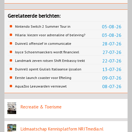
Gerelateerde berichten:
05-08-26
Nintendo Switch 2 Summer Tour in
Slagharen
03-08-26
Hilaria: kiezen voor adrenaline of beleving?
28-07-26
Duinrell offensief in communicatie
27-07-26
Joyce Schoenmaeckers wordt financieel
directeur Efteling
22-07-26
Landmark zeven rotsen Shift Embassy trekt
naar verwachting honderdduizenden
13-07-26
Duinrell opent Giulia’s Italiaanse ijssalon
bezoekers
09-07-26
Eerste launch coaster voor Efteling
08-07-26
AquaZoo Leeuwarden vernieuwt
onderwaterwerelden
Recreatie & Toerisme
Lidmaatschap Kennisplatform NRITmedia.nl