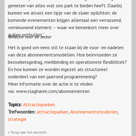
genieten van alles wat ons park te bieden heeft. Daarbij
kunnen we alvast een tipje van de sluier oplichten: de
komende evenementen krijgen allemaal een verrassend,
vernieuwend element – waar we binnenkort meer over
zullen onthullen.”
Reflectie voor de sector
Het is goed om eens stil te staan bij de voor- en nadelen
van deze abonnementsmodellen. Hoe beïnvloeden ze
bezoekersgedrag, merkbinding en operationele flexibiliteit?
En hoe kunnen ze worden ingezet als structureel
onderdeel van een jaarrond programmering?
Meer informatie over de actie is te vinden
via: www.slagharen.com/abonnementen
Topics:
Attractieparken
Trefwoorden:
attractieparken
,
Abonnementsmodellen
,
strategie
« Terug naar het overzicht