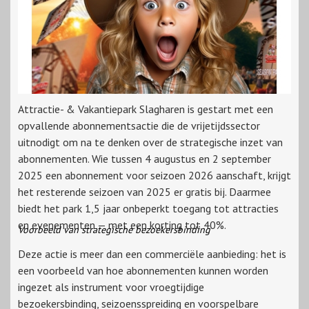
Attractie- & Vakantiepark Slagharen is gestart met een
opvallende abonnementsactie die de vrijetijdssector
uitnodigt om na te denken over de strategische inzet van
abonnementen. Wie tussen 4 augustus en 2 september
2025 een abonnement voor seizoen 2026 aanschaft, krijgt
het resterende seizoen van 2025 er gratis bij. Daarmee
biedt het park 1,5 jaar onbeperkt toegang tot attracties
en evenementen — met een korting tot 40%.
Voorbeeld van strategische bezoekersbinding
Deze actie is meer dan een commerciële aanbieding: het is
een voorbeeld van hoe abonnementen kunnen worden
ingezet als instrument voor vroegtijdige
bezoekersbinding, seizoensspreiding en voorspelbare