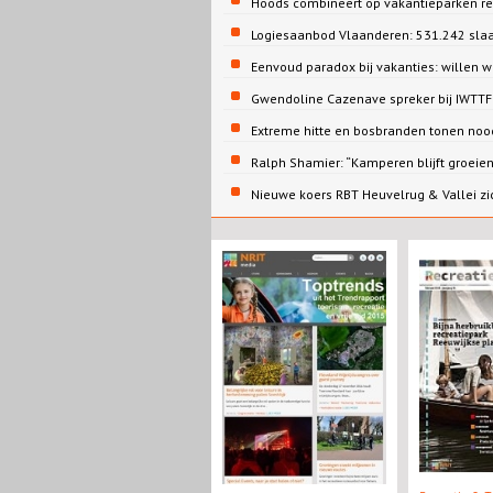
Hoods combineert op vakantieparken re
Logiesaanbod Vlaanderen: 531.242 sla
Eenvoud paradox bij vakanties: willen 
Gwendoline Cazenave spreker bij IWTTF 
Extreme hitte en bosbranden tonen noo
Ralph Shamier: “Kamperen blijft groeie
Nieuwe koers RBT Heuvelrug & Vallei zi