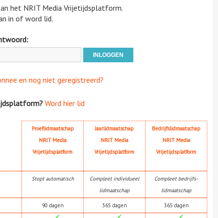
 van het NRIT Media Vrijetijdsplatform.
n in of word lid.
htwoord:
onnee en nog niet geregistreerd?
ijdsplatform?
Word hier lid
Proeflidmaatschap
Jaarlidmaatschap
Bedrijfslidmaatschap
NRIT Media
NRIT Media
NRIT Media
Vrijetijdsplatform
Vrijetijdsplatform
Vrijetijdsplatform
Stopt automatisch
Compleet individueel
Compleet bedrijfs-
lidmaatschap
lidmaatschap
90 dagen
365 dagen
365 dagen