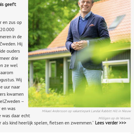
uis geeft
r en zus op
r 20.000
meren in de
 Zweden. Hij
eide ouders
meer drie
en ze wel
 waarom
ugustus. Wij
e uur naar
ders kwamen
veelZweden –
r en was
Mikael Andersson op vakantiepark Landal Rabbitt Hill in Nieuw
e was daar echt
Milligen op de Veluwe.
r als kind heerlijk spelen, fietsen en zwemmen.”
Lees verder >>>