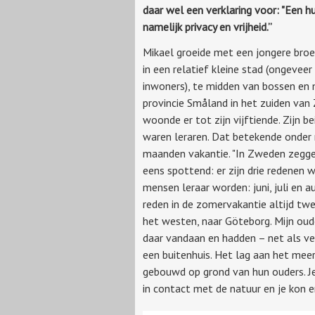
daar wel een verklaring voor: "Een h
namelijk privacy en vrijheid.”
Mikael groeide met een jongere broe
in een relatief kleine stad (ongevee
inwoners), te midden van bossen en 
provincie Småland in het zuiden van
woonde er tot zijn vijftiende. Zijn b
waren leraren. Dat betekende onder 
maanden vakantie. "In Zweden zegg
eens spottend: er zijn drie redenen
mensen leraar worden: juni, juli en a
reden in de zomervakantie altijd twe
het westen, naar Göteborg. Mijn ou
daar vandaan en hadden – net als 
een buitenhuis. Het lag aan het mee
gebouwd op grond van hun ouders. J
in contact met de natuur en je kon e