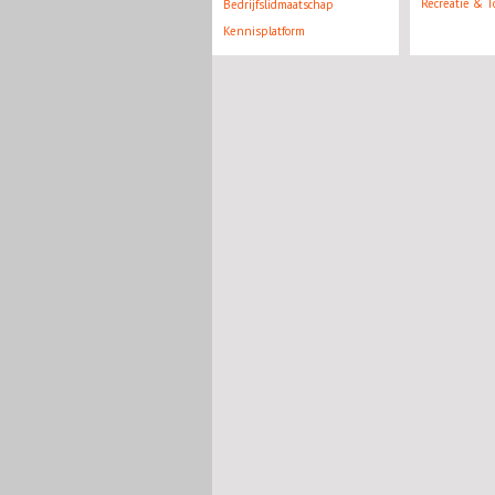
Recreatie & T
Bedrijfslidmaatschap
Kennisplatform