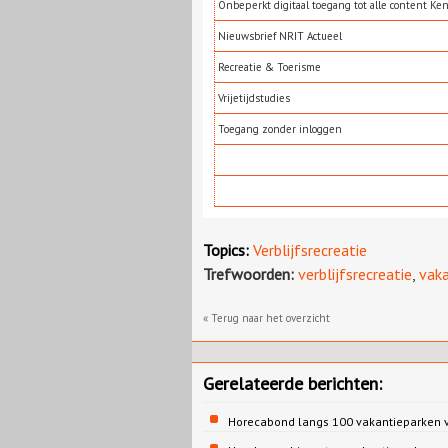
Onbeperkt digitaal toegang tot alle content Ke
Nieuwsbrief NRIT Actueel
Recreatie & Toerisme
Vrijetijdstudies
Toegang zonder inloggen
Topics:
Verblijfsrecreatie
Trefwoorden:
verblijfsrecreatie
,
vaka
« Terug naar het overzicht
Gerelateerde berichten:
Horecabond langs 100 vakantieparken v