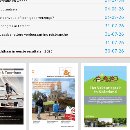
05-08-26
creatie en wonen
04-08-26
applaatsen
03-08-26
we eenvoud of toch goed verzorgd?
31-07-26
congres in Utrecht
31-07-26
dzaak snellere verduurzaming reisbranche
31-07-26
n”
30-07-26
chtbaar in eerste resultaten 2026