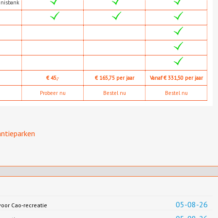
nnisbank
€ 45,-
€ 165,75 per jaar
Vanaf € 331,50 per jaar
Probeer nu
Bestel nu
Bestel nu
ntieparken
05-08-26
oor Cao-recreatie