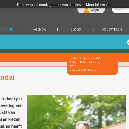
Deze website maakt gebruik van cookies.
Meer informatie
Login
NISBANK
AGENDA
BLOGS
ADVERTEREN
Geplaatst op: 25-07-2025
Auteur: Peter Bekkering
NRIT
Publicatie: RT202503
andal
 industry in
flevering een
 CEO van
nsen kiezen
tel en heeft